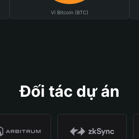
Ví Bitcoin (BTC)
Đối tác dự án