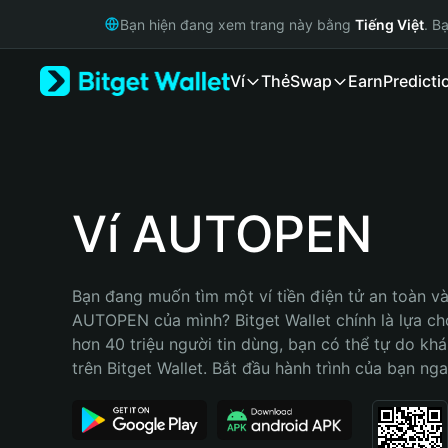
English
Bạn hiện đang xem trang này bằng
Tiếng Việt
. B
日本語
Tiếng Việt
Ví
Thẻ
Swap
Earn
Predicti
Русский
Español (Latinoamérica)
Türkçe
Italiano
Français
Deutsch
Ví AUTOPEN
简体中文
繁體中文
Português (Portugal)
Bạn đang muốn tìm một ví tiền điện tử an toàn và 
Bahasa Indonesia
AUTOPEN của mình? Bitget Wallet chính là lựa chọn
ภาษาไทย
hơn 40 triệu người tin dùng, bạn có thể tự do kh
हिन्दी
trên Bitget Wallet. Bắt đầu hành trình của bạn nga
বাংলা
Español
Português (Brasil)
Español (Argentina)