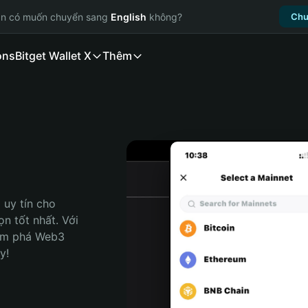
ạn có muốn chuyển sang
English
không?
Chu
ons
Bitget Wallet X
Thêm
uy tín cho 
 tốt nhất. Với 
ám phá Web3 
y!