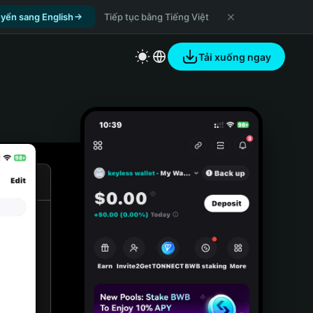
yển sang English
Tiếp tục bằng Tiếng Việt
Tải xuống ngay