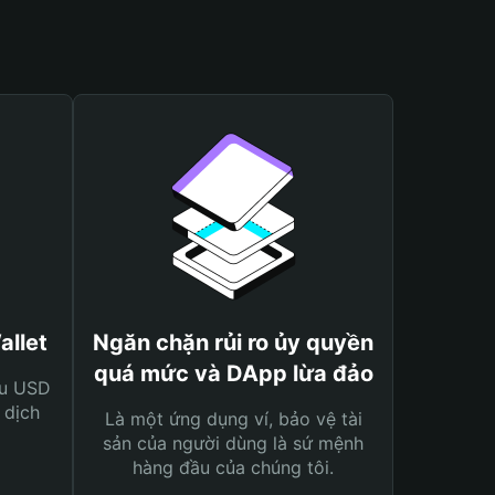
allet
Ngăn chặn rủi ro ủy quyền
quá mức và DApp lừa đảo
ệu USD
 dịch
Là một ứng dụng ví, bảo vệ tài
sản của người dùng là sứ mệnh
hàng đầu của chúng tôi.