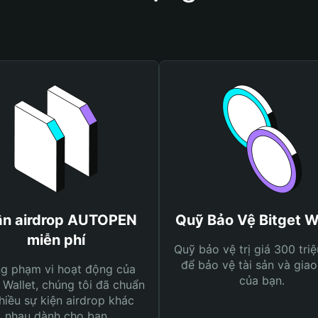
n airdrop AUTOPEN
Quỹ Bảo Vệ Bitget W
miễn phí
Quỹ bảo vệ trị giá 300 tri
để bảo vệ tài sản và giao
ng phạm vi hoạt động của
của bạn.
 Wallet, chúng tôi đã chuẩn
hiều sự kiện airdrop khác
nhau dành cho bạn