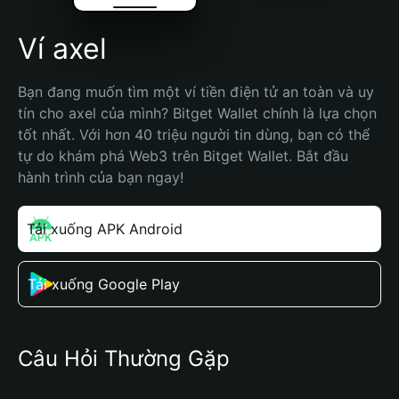
Ví axel
Bạn đang muốn tìm một ví tiền điện tử an toàn và uy 
tín cho axel của mình? Bitget Wallet chính là lựa chọn 
tốt nhất. Với hơn 40 triệu người tin dùng, bạn có thể 
tự do khám phá Web3 trên Bitget Wallet. Bắt đầu 
hành trình của bạn ngay!
Tải xuống APK Android
Tải xuống Google Play
Câu Hỏi Thường Gặp