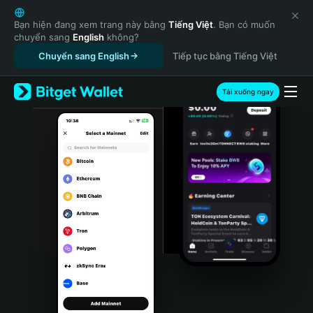
English
日本語
Bạn hiện đang xem trang này bằng
Tiếng Việt
. Bạn có muốn
chuyển sang
English
không?
Tiếng Việt
Chuyển sang English
Tiếp tục bằng Tiếng Việt
Русский
Español (Latinoamérica)
Türkçe
Tải xuống ngay
Italiano
Français
Deutsch
简体中文
繁體中文
Português (Portugal)
Bahasa Indonesia
ภาษาไทย
हिन्दी
বাংলা
Español
Português (Brasil)
Español (Argentina)