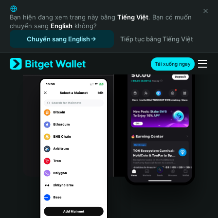
English
日本語
Bạn hiện đang xem trang này bằng
Tiếng Việt
. Bạn có muốn
chuyển sang
English
không?
Tiếng Việt
Chuyển sang English
Tiếp tục bằng Tiếng Việt
Русский
Español (Latinoamérica)
Türkçe
Tải xuống ngay
Italiano
Français
Deutsch
简体中文
繁體中文
Português (Portugal)
Bahasa Indonesia
ภาษาไทย
हिन्दी
বাংলা
Español
Português (Brasil)
Español (Argentina)