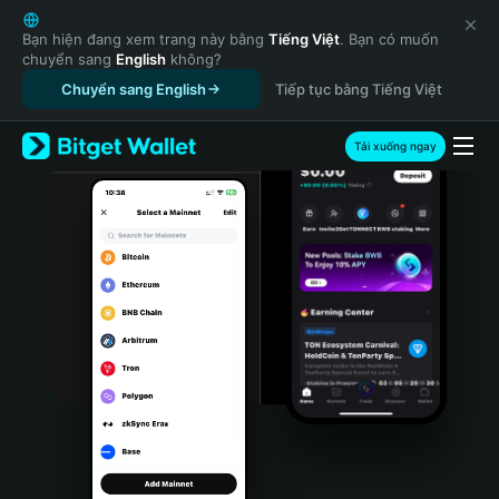
English
日本語
Bạn hiện đang xem trang này bằng
Tiếng Việt
. Bạn có muốn
chuyển sang
English
không?
Tiếng Việt
Chuyển sang English
Tiếp tục bằng Tiếng Việt
Русский
Español (Latinoamérica)
Türkçe
Tải xuống ngay
Italiano
Français
Deutsch
简体中文
繁體中文
Português (Portugal)
Bahasa Indonesia
ภาษาไทย
हिन्दी
বাংলা
Español
Português (Brasil)
Español (Argentina)