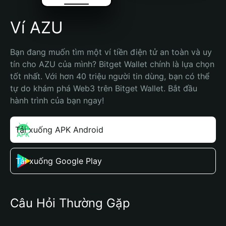
Ví AZU
Bạn đang muốn tìm một ví tiền điện tử an toàn và uy 
tín cho AZU của mình? Bitget Wallet chính là lựa chọn 
tốt nhất. Với hơn 40 triệu người tin dùng, bạn có thể 
tự do khám phá Web3 trên Bitget Wallet. Bắt đầu 
hành trình của bạn ngay!
Tải xuống APK Android
Tải xuống Google Play
Câu Hỏi Thường Gặp