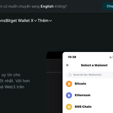
ạn có muốn chuyển sang
English
không?
Chu
ons
Bitget Wallet X
Thêm
uy tín cho 
t nhất. Với hơn 
há Web3 trên 