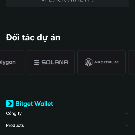
Đối tác dự án
Công ty
Về Bitget Wallet
Products