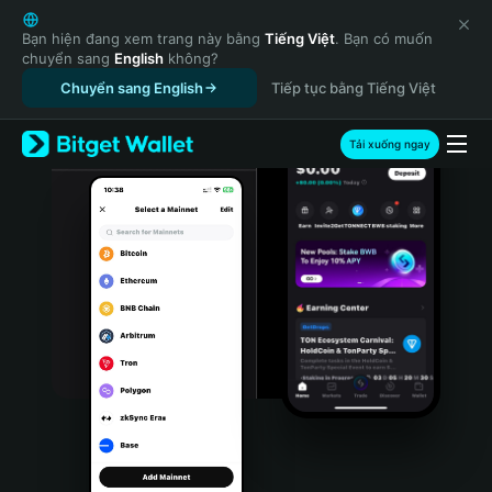
English
日本語
Bạn hiện đang xem trang này bằng
Tiếng Việt
. Bạn có muốn
chuyển sang
English
không?
Tiếng Việt
Chuyển sang English
Tiếp tục bằng Tiếng Việt
Русский
Español (Latinoamérica)
Türkçe
Tải xuống ngay
Italiano
Français
Deutsch
简体中文
繁體中文
Português (Portugal)
Bahasa Indonesia
ภาษาไทย
हिन्दी
বাংলা
Español
Português (Brasil)
Español (Argentina)