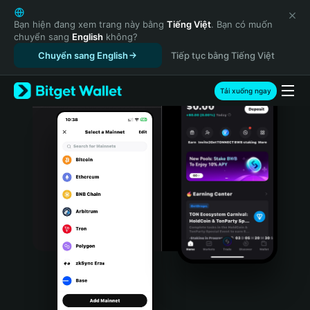
English
日本語
Bạn hiện đang xem trang này bằng
Tiếng Việt
. Bạn có muốn
chuyển sang
English
không?
Tiếng Việt
Chuyển sang English
Tiếp tục bằng Tiếng Việt
Русский
Español (Latinoamérica)
Türkçe
Tải xuống ngay
Italiano
Français
Deutsch
简体中文
繁體中文
Português (Portugal)
Bahasa Indonesia
ภาษาไทย
हिन्दी
বাংলা
Español
Português (Brasil)
Español (Argentina)