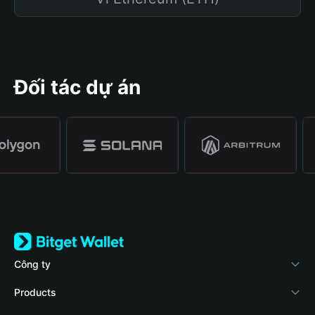
Đối tác dự án
Công ty
Về Bitget Wallet
Products