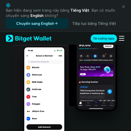
English
日本語
Bạn hiện đang xem trang này bằng
Tiếng Việt
. Bạn có muốn
chuyển sang
English
không?
Tiếng Việt
Chuyển sang English
Tiếp tục bằng Tiếng Việt
Русский
Español (Latinoamérica)
Türkçe
Tải xuống ngay
Italiano
Français
Deutsch
简体中文
繁體中文
Português (Portugal)
Bahasa Indonesia
ภาษาไทย
हिन्दी
বাংলা
Español
Português (Brasil)
Español (Argentina)