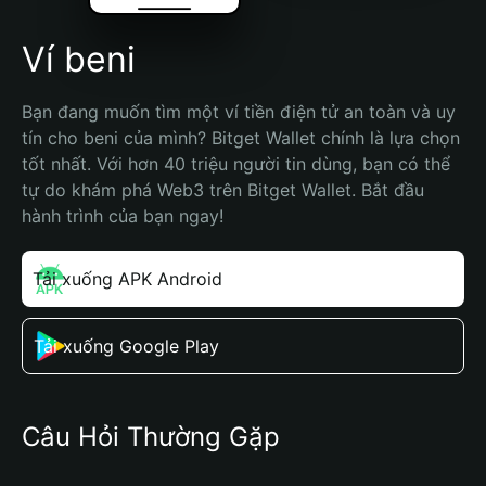
Ví beni
Bạn đang muốn tìm một ví tiền điện tử an toàn và uy 
tín cho beni của mình? Bitget Wallet chính là lựa chọn 
tốt nhất. Với hơn 40 triệu người tin dùng, bạn có thể 
tự do khám phá Web3 trên Bitget Wallet. Bắt đầu 
hành trình của bạn ngay!
Tải xuống APK Android
Tải xuống Google Play
Câu Hỏi Thường Gặp