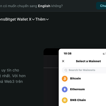
ạn có muốn chuyển sang
English
không?
Chu
ons
Bitget Wallet X
Thêm
uy tín cho 
 nhất. Với hơn 
há Web3 trên 