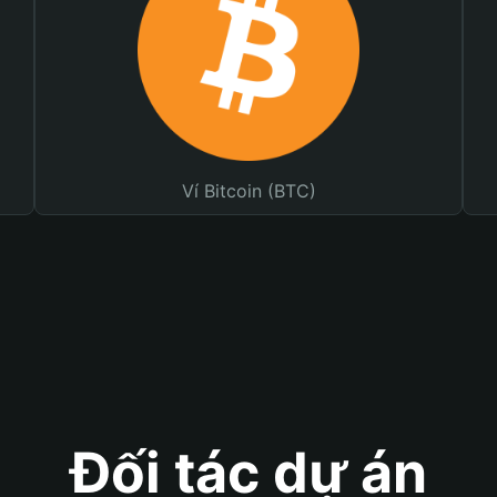
Ví Bitcoin (BTC)
Đối tác dự án