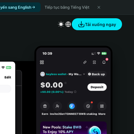
yển sang English
Tiếp tục bằng Tiếng Việt
Tải xuống ngay