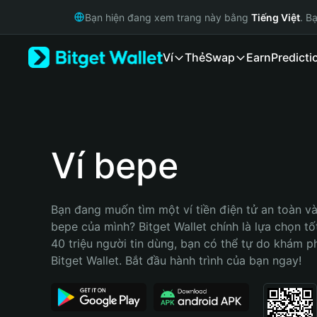
English
Bạn hiện đang xem trang này bằng
Tiếng Việt
. B
日本語
Tiếng Việt
Ví
Thẻ
Swap
Earn
Predicti
Русский
Español (Latinoamérica)
Türkçe
Italiano
Français
Deutsch
Ví bepe
简体中文
繁體中文
Português (Portugal)
Bạn đang muốn tìm một ví tiền điện tử an toàn và 
Bahasa Indonesia
bepe của mình? Bitget Wallet chính là lựa chọn tốt
ภาษาไทย
40 triệu người tin dùng, bạn có thể tự do khám p
हिन्दी
Bitget Wallet. Bắt đầu hành trình của bạn ngay!
বাংলা
Español
Português (Brasil)
Español (Argentina)