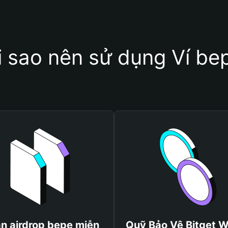
i sao nên sử dụng Ví be
n airdrop bepe miễn
Quỹ Bảo Vệ Bitget W