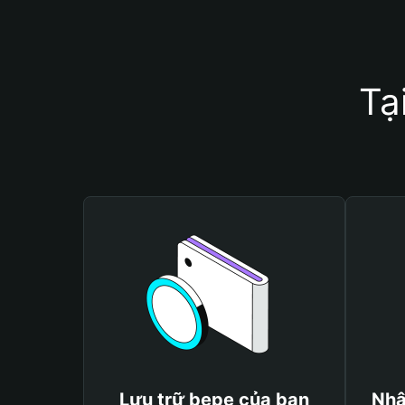
Tạ
Lưu trữ bepe của bạn
Nhậ