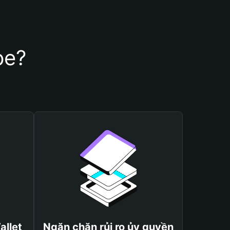
pe?
allet
Ngăn chặn rủi ro ủy quyền