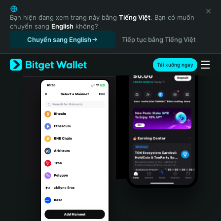
English
日本語
Bạn hiện đang xem trang này bằng
Tiếng Việt
. Bạn có muốn
chuyển sang
English
không?
Tiếng Việt
Chuyển sang English
Tiếp tục bằng Tiếng Việt
Русский
Español (Latinoamérica)
Türkçe
Tải xuống ngay
Italiano
Français
Deutsch
简体中文
繁體中文
Português (Portugal)
Bahasa Indonesia
ภาษาไทย
हिन्दी
বাংলা
Español
Português (Brasil)
Español (Argentina)