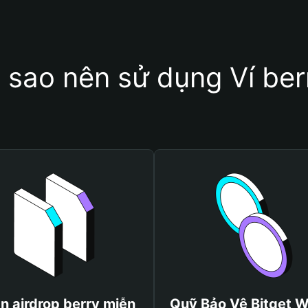
i sao nên sử dụng Ví ber
n airdrop berry miễn
Quỹ Bảo Vệ Bitget W