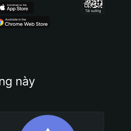
Tải xuống
ung này