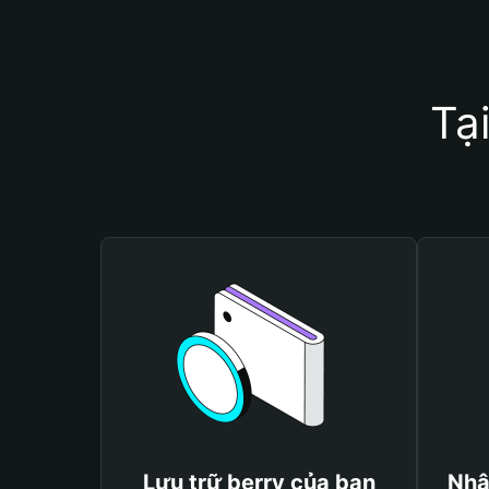
Tạ
Lưu trữ berry của bạn
Nhậ