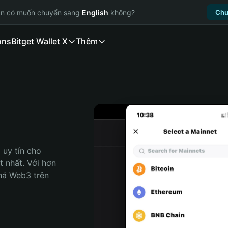
ạn có muốn chuyển sang
English
không?
Chu
ons
Bitget Wallet X
Thêm
uy tín cho 
 nhất. Với hơn 
há Web3 trên 