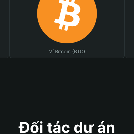
Ví Bitcoin (BTC)
Đối tác dự án