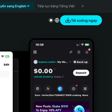
yển sang English
Tiếp tục bằng Tiếng Việt
Tải xuống ngay