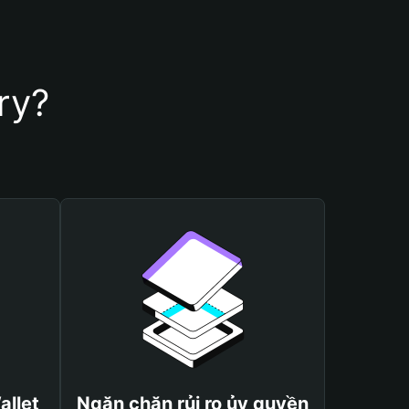
ry?
allet
Ngăn chặn rủi ro ủy quyền