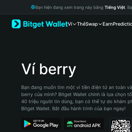
English
Bạn hiện đang xem trang này bằng
Tiếng Việt
. B
日本語
Tiếng Việt
Ví
Thẻ
Swap
Earn
Predicti
Русский
Español (Latinoamérica)
Türkçe
Italiano
Français
Deutsch
Ví berry
简体中文
繁體中文
Português (Portugal)
Bạn đang muốn tìm một ví tiền điện tử an toàn và 
Bahasa Indonesia
berry của mình? Bitget Wallet chính là lựa chọn tốt
ภาษาไทย
40 triệu người tin dùng, bạn có thể tự do khám p
हिन्दी
Bitget Wallet. Bắt đầu hành trình của bạn ngay!
বাংলা
Español
Português (Brasil)
Español (Argentina)