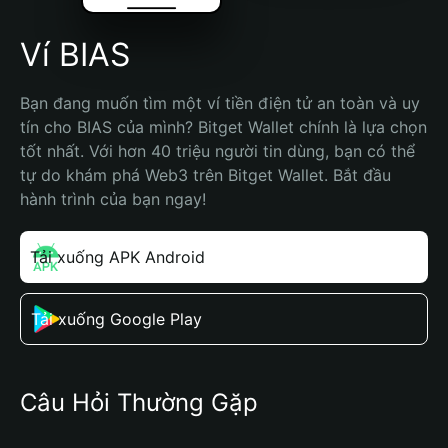
Ví BIAS
Bạn đang muốn tìm một ví tiền điện tử an toàn và uy 
tín cho BIAS của mình? Bitget Wallet chính là lựa chọn 
tốt nhất. Với hơn 40 triệu người tin dùng, bạn có thể 
tự do khám phá Web3 trên Bitget Wallet. Bắt đầu 
hành trình của bạn ngay!
Tải xuống APK Android
Tải xuống Google Play
Câu Hỏi Thường Gặp