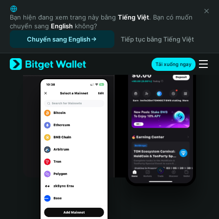
English
日本語
Bạn hiện đang xem trang này bằng
Tiếng Việt
. Bạn có muốn
chuyển sang
English
không?
Tiếng Việt
Chuyển sang English
Tiếp tục bằng Tiếng Việt
Русский
Español (Latinoamérica)
Türkçe
Tải xuống ngay
Italiano
Français
Deutsch
简体中文
繁體中文
Português (Portugal)
Bahasa Indonesia
ภาษาไทย
हिन्दी
বাংলা
Español
Português (Brasil)
Español (Argentina)