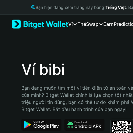
English
Bạn hiện đang xem trang này bằng
Tiếng Việt
. B
日本語
Tiếng Việt
Ví
Thẻ
Swap
Earn
Predicti
Русский
Español (Latinoamérica)
Türkçe
Italiano
Français
Deutsch
Ví bibi
简体中文
繁體中文
Português (Portugal)
Bạn đang muốn tìm một ví tiền điện tử an toàn và 
Bahasa Indonesia
của mình? Bitget Wallet chính là lựa chọn tốt nhất
ภาษาไทย
triệu người tin dùng, bạn có thể tự do khám phá 
हिन्दी
Bitget Wallet. Bắt đầu hành trình của bạn ngay!
বাংলা
Español
Português (Brasil)
Español (Argentina)