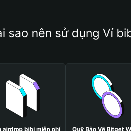
i sao nên sử dụng Ví bi
 airdrop bibi miễn phí
Quỹ Bảo Vệ Bitget W