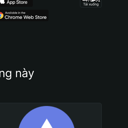
Tải xuống
ung này