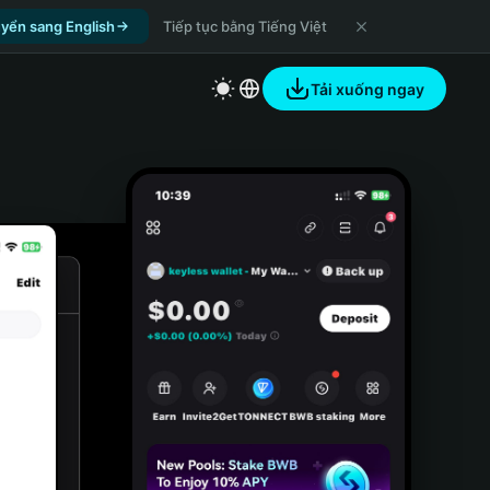
yển sang English
Tiếp tục bằng Tiếng Việt
Tải xuống ngay