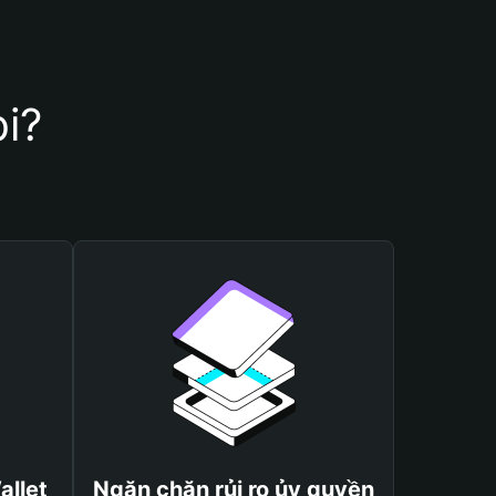
bi?
allet
Ngăn chặn rủi ro ủy quyền