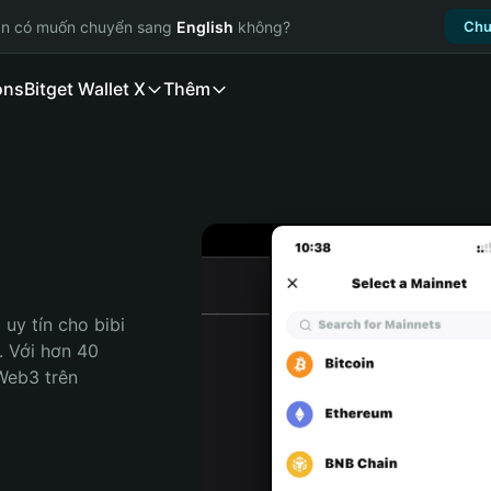
ạn có muốn chuyển sang
English
không?
Chu
ons
Bitget Wallet X
Thêm
uy tín cho bibi 
. Với hơn 40 
Web3 trên 