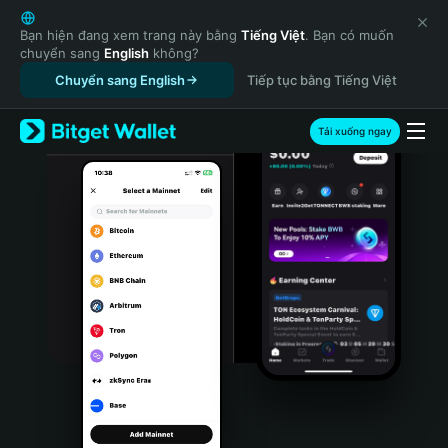
English
日本語
Bạn hiện đang xem trang này bằng
Tiếng Việt
. Bạn có muốn
chuyển sang
English
không?
Tiếng Việt
Chuyển sang English
Tiếp tục bằng Tiếng Việt
Русский
Español (Latinoamérica)
Türkçe
Tải xuống ngay
Italiano
Français
Deutsch
简体中文
繁體中文
Português (Portugal)
Bahasa Indonesia
ภาษาไทย
हिन्दी
বাংলা
Español
Português (Brasil)
Español (Argentina)