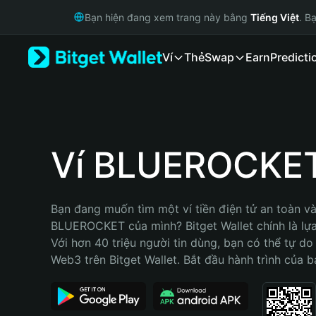
English
Bạn hiện đang xem trang này bằng
Tiếng Việt
. B
日本語
Tiếng Việt
Ví
Thẻ
Swap
Earn
Predicti
Русский
Español (Latinoamérica)
Türkçe
Italiano
Français
Deutsch
Ví BLUEROCKE
简体中文
繁體中文
Português (Portugal)
Bạn đang muốn tìm một ví tiền điện tử an toàn và 
Bahasa Indonesia
BLUEROCKET của mình? Bitget Wallet chính là lựa 
ภาษาไทย
Với hơn 40 triệu người tin dùng, bạn có thể tự do
हिन्दी
Web3 trên Bitget Wallet. Bắt đầu hành trình của b
বাংলা
Español
Português (Brasil)
Español (Argentina)