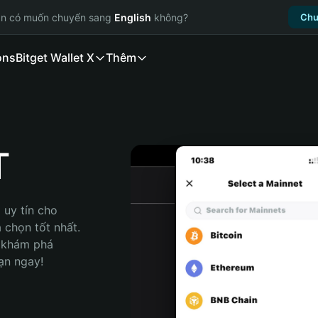
ạn có muốn chuyển sang
English
không?
Chu
ons
Bitget Wallet X
Thêm
T
uy tín cho 
chọn tốt nhất. 
 khám phá 
ạn ngay!