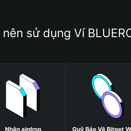
o nên sử dụng Ví BLUE
Nhận airdrop
Quỹ Bảo Vệ Bitget W