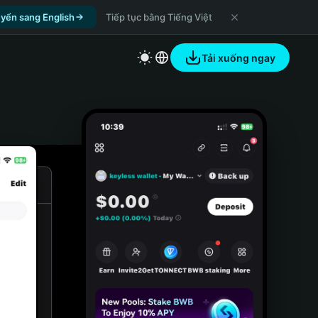
yển sang English
Tiếp tục bằng Tiếng Việt
Tải xuống ngay