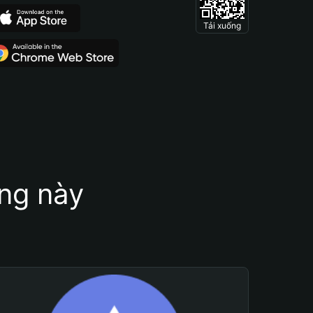
Tải xuống
ung này