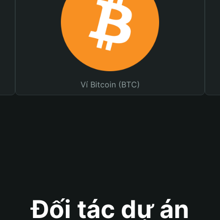
Ví Bitcoin (BTC)
Đối tác dự án