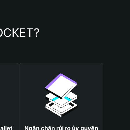
ROCKET?
allet
Ngăn chặn rủi ro ủy quyền