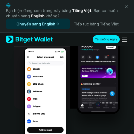
English
日本語
Bạn hiện đang xem trang này bằng
Tiếng Việt
. Bạn có muốn
chuyển sang
English
không?
Tiếng Việt
Chuyển sang English
Tiếp tục bằng Tiếng Việt
Русский
Español (Latinoamérica)
Türkçe
Tải xuống ngay
Italiano
Français
Deutsch
简体中文
繁體中文
Português (Portugal)
Bahasa Indonesia
ภาษาไทย
हिन्दी
বাংলা
Español
Português (Brasil)
Español (Argentina)