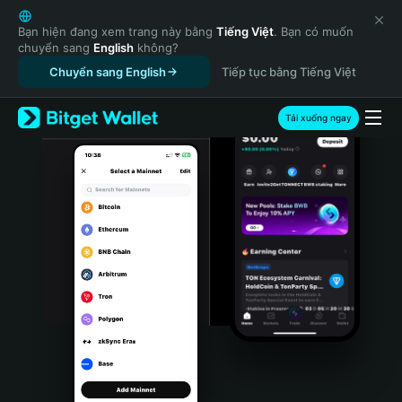
English
日本語
Bạn hiện đang xem trang này bằng
Tiếng Việt
. Bạn có muốn
chuyển sang
English
không?
Tiếng Việt
Chuyển sang English
Tiếp tục bằng Tiếng Việt
Русский
Español (Latinoamérica)
Türkçe
Tải xuống ngay
Italiano
Français
Deutsch
简体中文
繁體中文
Português (Portugal)
Bahasa Indonesia
ภาษาไทย
हिन्दी
বাংলা
Español
Português (Brasil)
Español (Argentina)