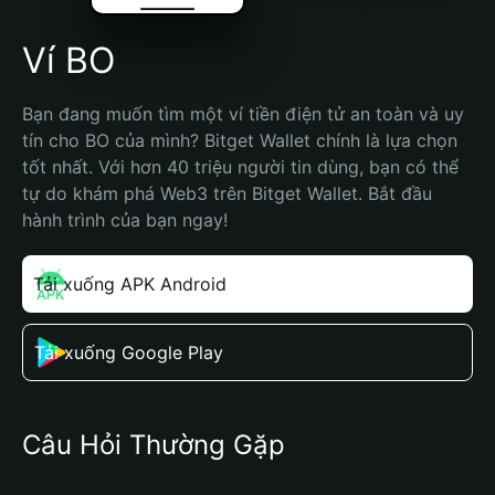
Ví BO
Bạn đang muốn tìm một ví tiền điện tử an toàn và uy 
tín cho BO của mình? Bitget Wallet chính là lựa chọn 
tốt nhất. Với hơn 40 triệu người tin dùng, bạn có thể 
tự do khám phá Web3 trên Bitget Wallet. Bắt đầu 
hành trình của bạn ngay!
Tải xuống APK Android
Tải xuống Google Play
Câu Hỏi Thường Gặp