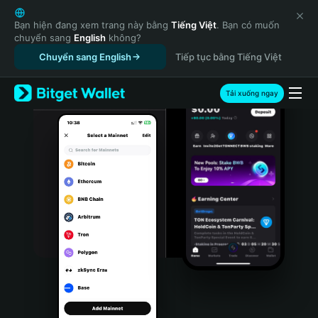
English
日本語
Bạn hiện đang xem trang này bằng
Tiếng Việt
. Bạn có muốn
chuyển sang
English
không?
Tiếng Việt
Chuyển sang English
Tiếp tục bằng Tiếng Việt
Русский
Español (Latinoamérica)
Türkçe
Tải xuống ngay
Italiano
Français
Deutsch
简体中文
繁體中文
Português (Portugal)
Bahasa Indonesia
ภาษาไทย
हिन्दी
বাংলা
Español
Português (Brasil)
Español (Argentina)