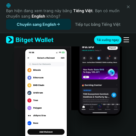
English
日本語
Bạn hiện đang xem trang này bằng
Tiếng Việt
. Bạn có muốn
chuyển sang
English
không?
Tiếng Việt
Chuyển sang English
Tiếp tục bằng Tiếng Việt
Русский
Español (Latinoamérica)
Türkçe
Tải xuống ngay
Italiano
Français
Deutsch
简体中文
繁體中文
Português (Portugal)
Bahasa Indonesia
ภาษาไทย
हिन्दी
বাংলা
Español
Português (Brasil)
Español (Argentina)