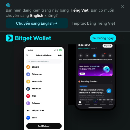
English
日本語
Bạn hiện đang xem trang này bằng
Tiếng Việt
. Bạn có muốn
chuyển sang
English
không?
Tiếng Việt
Chuyển sang English
Tiếp tục bằng Tiếng Việt
Русский
Español (Latinoamérica)
Türkçe
Tải xuống ngay
Italiano
Français
Deutsch
简体中文
繁體中文
Português (Portugal)
Bahasa Indonesia
ภาษาไทย
हिन्दी
বাংলা
Español
Português (Brasil)
Español (Argentina)