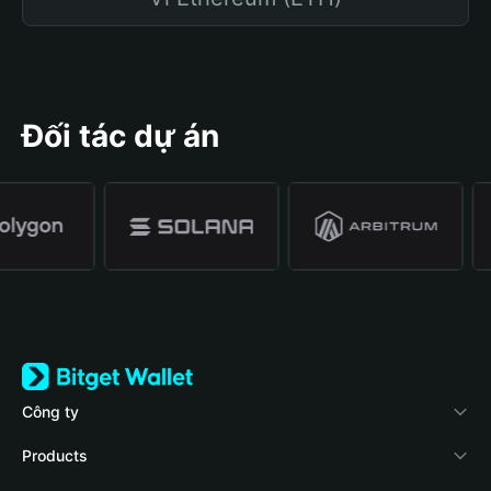
Đối tác dự án
Công ty
Về Bitget Wallet
Products