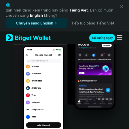
English
日本語
Bạn hiện đang xem trang này bằng
Tiếng Việt
. Bạn có muốn
chuyển sang
English
không?
Tiếng Việt
Chuyển sang English
Tiếp tục bằng Tiếng Việt
Русский
Español (Latinoamérica)
Türkçe
Tải xuống ngay
Italiano
Français
Deutsch
简体中文
繁體中文
Português (Portugal)
Bahasa Indonesia
ภาษาไทย
हिन्दी
বাংলা
Español
Português (Brasil)
Español (Argentina)