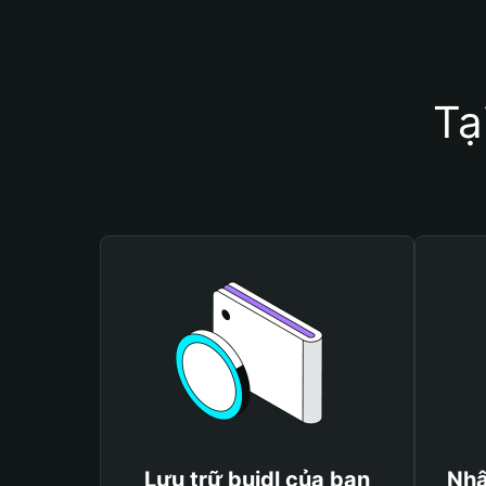
Tạ
Lưu trữ buidl của bạn
Nhậ