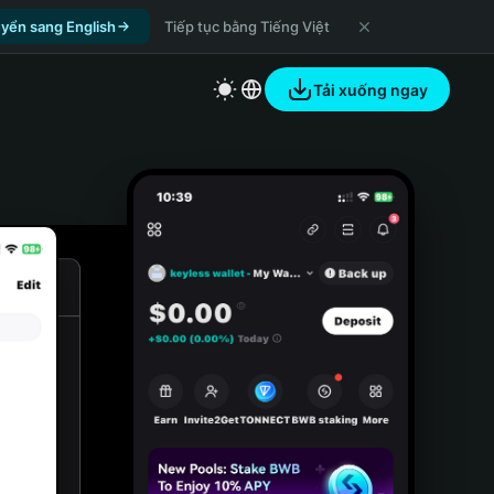
yển sang English
Tiếp tục bằng Tiếng Việt
Tải xuống ngay