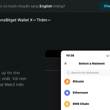
ạn có muốn chuyển sang
English
không?
Chu
ons
Bitget Wallet X
Thêm
uy tín cho 
 nhất. Với hơn 
há Web3 trên 