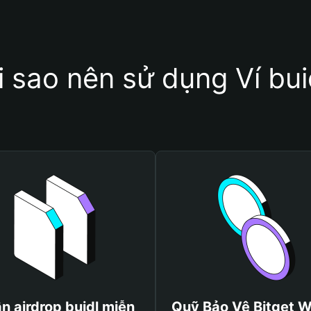
i sao nên sử dụng Ví bui
n airdrop buidl miễn
Quỹ Bảo Vệ Bitget W