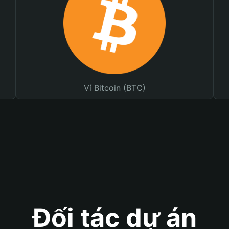
Ví Bitcoin (BTC)
Đối tác dự án