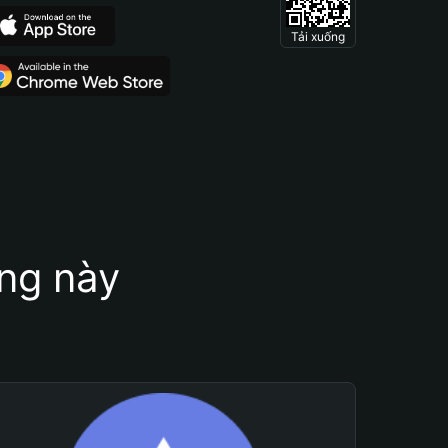
Tải xuống
ung này