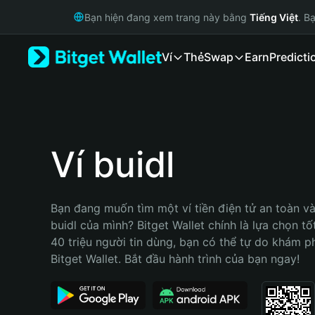
English
Bạn hiện đang xem trang này bằng
Tiếng Việt
. B
日本語
Tiếng Việt
Ví
Thẻ
Swap
Earn
Predicti
Русский
Español (Latinoamérica)
Türkçe
Italiano
Français
Deutsch
Ví buidl
简体中文
繁體中文
Português (Portugal)
Bạn đang muốn tìm một ví tiền điện tử an toàn và 
Bahasa Indonesia
buidl của mình? Bitget Wallet chính là lựa chọn tốt
ภาษาไทย
40 triệu người tin dùng, bạn có thể tự do khám p
हिन्दी
Bitget Wallet. Bắt đầu hành trình của bạn ngay!
বাংলা
Español
Português (Brasil)
Español (Argentina)