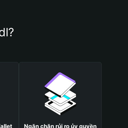
dl?
allet
Ngăn chặn rủi ro ủy quyền