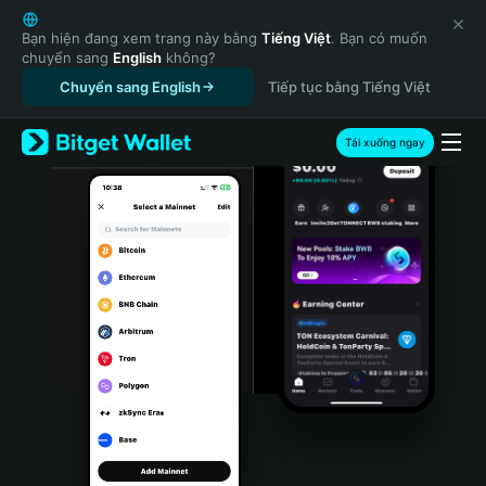
English
日本語
Bạn hiện đang xem trang này bằng
Tiếng Việt
. Bạn có muốn
chuyển sang
English
không?
Tiếng Việt
Chuyển sang English
Tiếp tục bằng Tiếng Việt
Русский
Español (Latinoamérica)
Türkçe
Tải xuống ngay
Italiano
Français
Deutsch
简体中文
繁體中文
Português (Portugal)
Bahasa Indonesia
ภาษาไทย
हिन्दी
বাংলা
Español
Português (Brasil)
Español (Argentina)