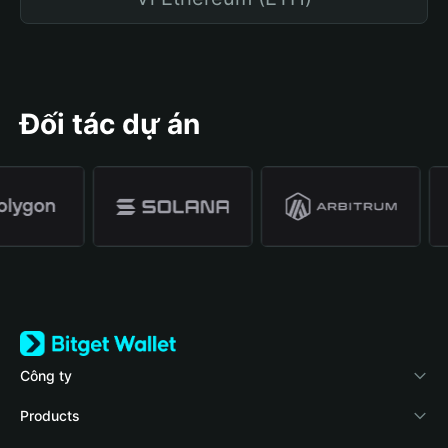
Đối tác dự án
Công ty
Về Bitget Wallet
Products