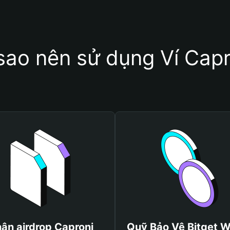
 sao nên sử dụng Ví Capr
ận airdrop Caproni
Quỹ Bảo Vệ Bitget W