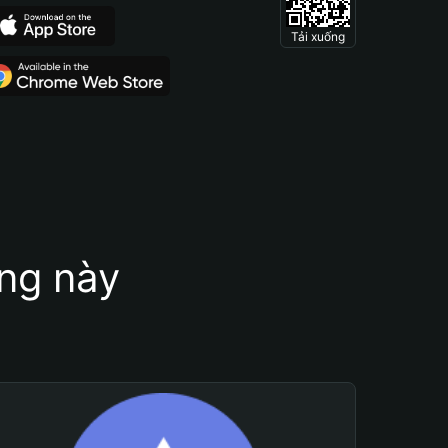
Tải xuống
ung này