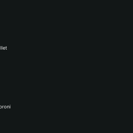
llet
proni