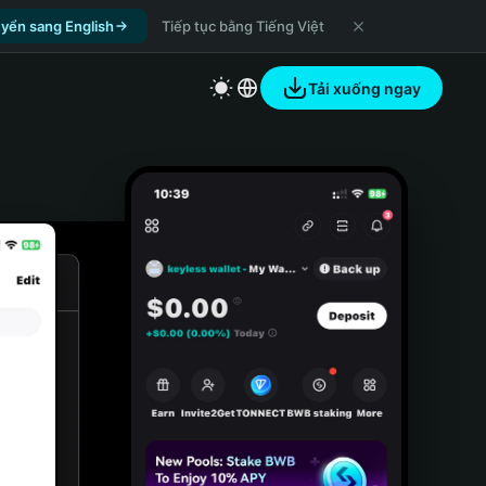
yển sang English
Tiếp tục bằng Tiếng Việt
Tải xuống ngay