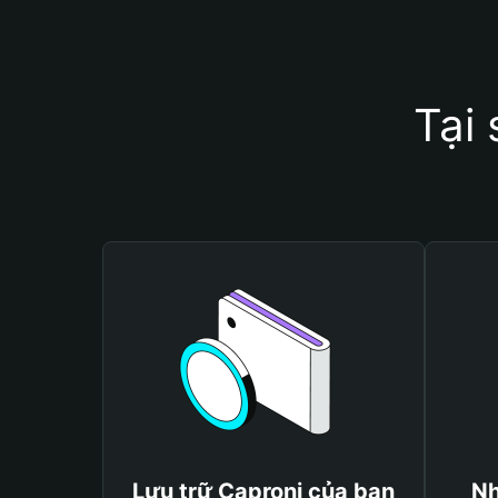
Tại
Lưu trữ Caproni của bạn
Nh