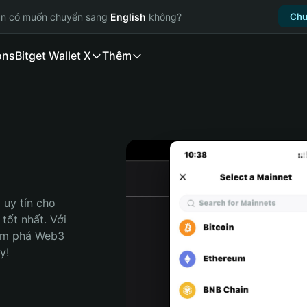
ạn có muốn chuyển sang
English
không?
Chu
ons
Bitget Wallet X
Thêm
uy tín cho 
tốt nhất. Với 
ám phá Web3 
y!