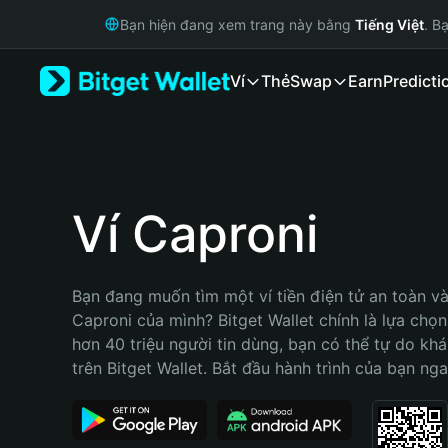
English
Bạn hiện đang xem trang này bằng
Tiếng Việt
. B
日本語
Tiếng Việt
Ví
Thẻ
Swap
Earn
Predicti
Русский
Español (Latinoamérica)
Türkçe
Italiano
Français
Deutsch
Ví Caproni
简体中文
繁體中文
Português (Portugal)
Bạn đang muốn tìm một ví tiền điện tử an toàn và 
Bahasa Indonesia
Caproni của mình? Bitget Wallet chính là lựa chọn 
ภาษาไทย
hơn 40 triệu người tin dùng, bạn có thể tự do kh
हिन्दी
trên Bitget Wallet. Bắt đầu hành trình của bạn nga
বাংলা
Español
Português (Brasil)
Español (Argentina)