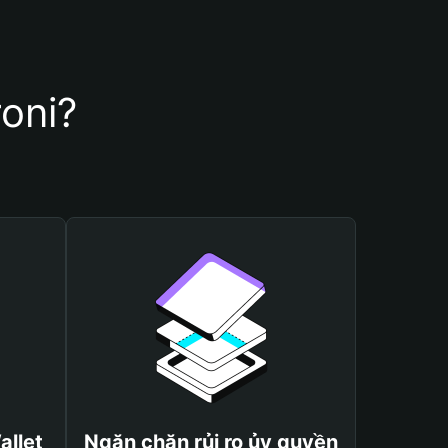
oni?
allet
Ngăn chặn rủi ro ủy quyền