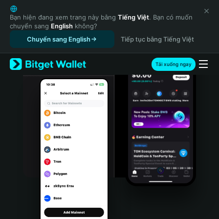
English
日本語
Bạn hiện đang xem trang này bằng
Tiếng Việt
. Bạn có muốn
chuyển sang
English
không?
Tiếng Việt
Chuyển sang English
Tiếp tục bằng Tiếng Việt
Русский
Español (Latinoamérica)
Türkçe
Tải xuống ngay
Italiano
Français
Deutsch
简体中文
繁體中文
Português (Portugal)
Bahasa Indonesia
ภาษาไทย
हिन्दी
বাংলা
Español
Português (Brasil)
Español (Argentina)