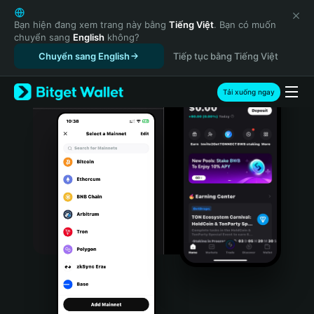
English
日本語
Bạn hiện đang xem trang này bằng
Tiếng Việt
. Bạn có muốn
chuyển sang
English
không?
Tiếng Việt
Chuyển sang English
Tiếp tục bằng Tiếng Việt
Русский
Español (Latinoamérica)
Türkçe
Tải xuống ngay
Italiano
Français
Deutsch
简体中文
繁體中文
Português (Portugal)
Bahasa Indonesia
ภาษาไทย
हिन्दी
বাংলা
Español
Português (Brasil)
Español (Argentina)