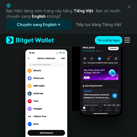
English
日本語
Bạn hiện đang xem trang này bằng
Tiếng Việt
. Bạn có muốn
chuyển sang
English
không?
Tiếng Việt
Chuyển sang English
Tiếp tục bằng Tiếng Việt
Русский
Español (Latinoamérica)
Türkçe
Tải xuống ngay
Italiano
Français
Deutsch
简体中文
繁體中文
Português (Portugal)
Bahasa Indonesia
ภาษาไทย
हिन्दी
বাংলা
Español
Português (Brasil)
Español (Argentina)