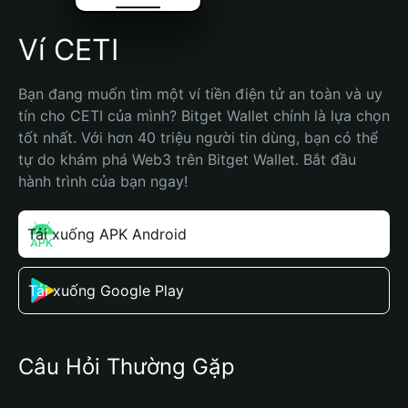
Ví CETI
Bạn đang muốn tìm một ví tiền điện tử an toàn và uy 
tín cho CETI của mình? Bitget Wallet chính là lựa chọn 
tốt nhất. Với hơn 40 triệu người tin dùng, bạn có thể 
tự do khám phá Web3 trên Bitget Wallet. Bắt đầu 
hành trình của bạn ngay!
Tải xuống APK Android
Tải xuống Google Play
Câu Hỏi Thường Gặp