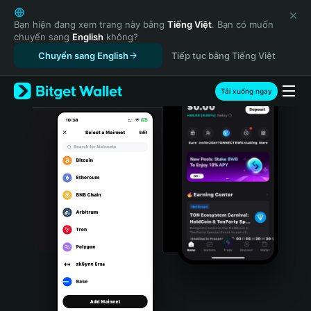
English
日本語
Bạn hiện đang xem trang này bằng
Tiếng Việt
. Bạn có muốn
chuyển sang
English
không?
Tiếng Việt
Chuyển sang English
Tiếp tục bằng Tiếng Việt
Русский
Español (Latinoamérica)
Türkçe
Tải xuống ngay
Italiano
Français
Deutsch
简体中文
繁體中文
Português (Portugal)
Bahasa Indonesia
ภาษาไทย
हिन्दी
বাংলা
Español
Português (Brasil)
Español (Argentina)