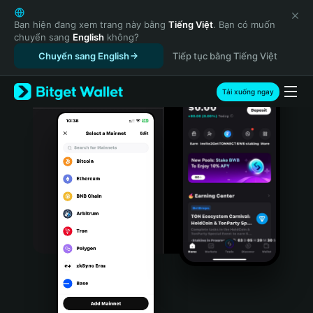
English
日本語
Bạn hiện đang xem trang này bằng
Tiếng Việt
. Bạn có muốn
chuyển sang
English
không?
Tiếng Việt
Chuyển sang English
Tiếp tục bằng Tiếng Việt
Русский
Español (Latinoamérica)
Türkçe
Tải xuống ngay
Italiano
Français
Deutsch
简体中文
繁體中文
Português (Portugal)
Bahasa Indonesia
ภาษาไทย
हिन्दी
বাংলা
Español
Português (Brasil)
Español (Argentina)