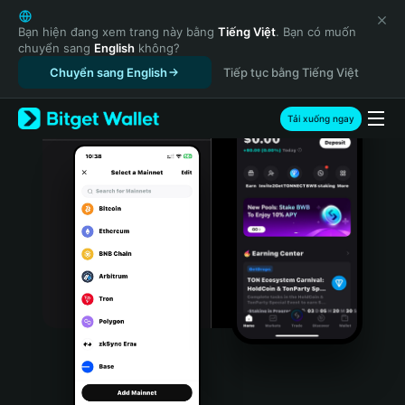
English
日本語
Bạn hiện đang xem trang này bằng
Tiếng Việt
. Bạn có muốn
chuyển sang
English
không?
Tiếng Việt
Chuyển sang English
Tiếp tục bằng Tiếng Việt
Русский
Español (Latinoamérica)
Türkçe
Tải xuống ngay
Italiano
Français
Deutsch
简体中文
繁體中文
Português (Portugal)
Bahasa Indonesia
ภาษาไทย
हिन्दी
বাংলা
Español
Português (Brasil)
Español (Argentina)