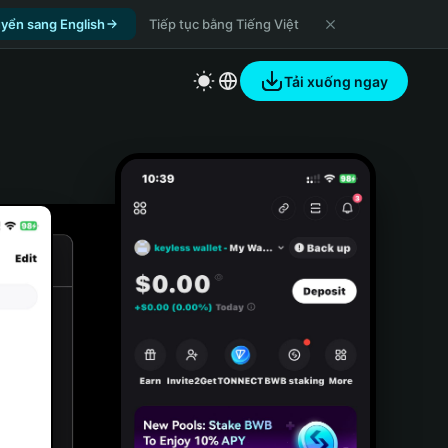
yển sang English
Tiếp tục bằng Tiếng Việt
Tải xuống ngay