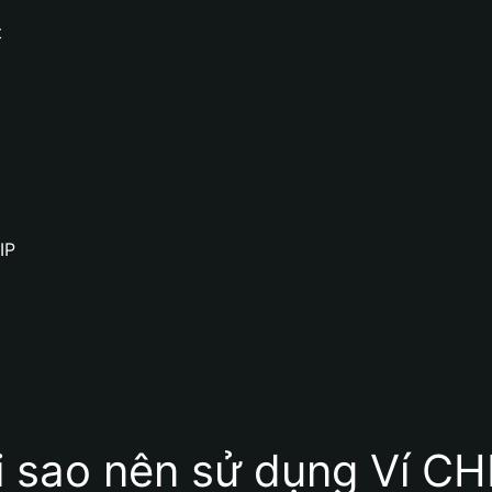
t
IP
i sao nên sử dụng Ví CH