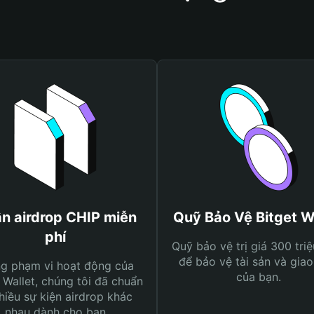
n airdrop CHIP miễn
Quỹ Bảo Vệ Bitget W
phí
Quỹ bảo vệ trị giá 300 tri
để bảo vệ tài sản và giao
ng phạm vi hoạt động của
của bạn.
 Wallet, chúng tôi đã chuẩn
hiều sự kiện airdrop khác
nhau dành cho bạn