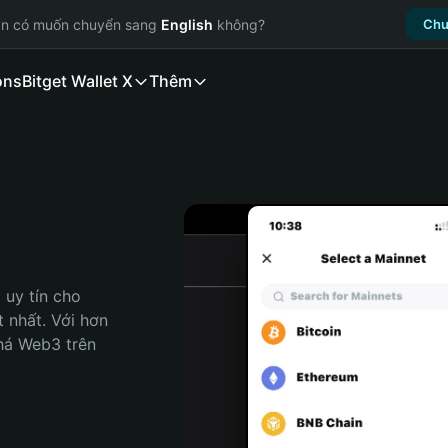
ạn có muốn chuyển sang
English
không?
Chu
ons
Bitget Wallet X
Thêm
uy tín cho 
 nhất. Với hơn 
há Web3 trên 