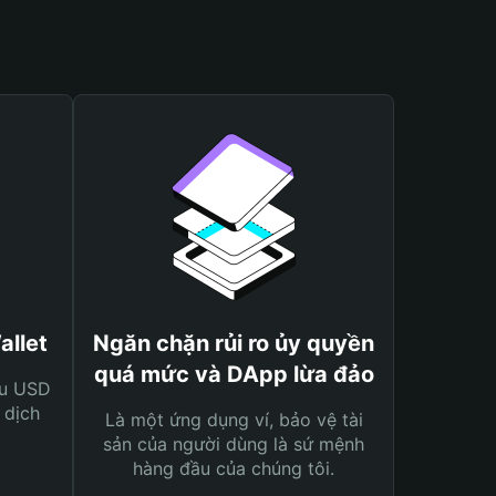
allet
Ngăn chặn rủi ro ủy quyền
quá mức và DApp lừa đảo
ệu USD
 dịch
Là một ứng dụng ví, bảo vệ tài
sản của người dùng là sứ mệnh
hàng đầu của chúng tôi.