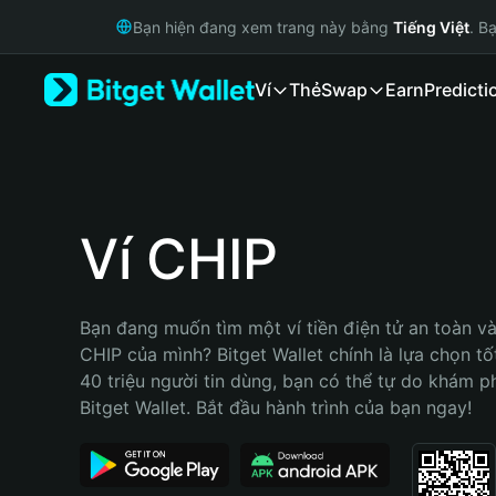
English
Bạn hiện đang xem trang này bằng
Tiếng Việt
. B
日本語
Tiếng Việt
Ví
Thẻ
Swap
Earn
Predicti
Русский
Español (Latinoamérica)
Türkçe
Italiano
Français
Deutsch
Ví CHIP
简体中文
繁體中文
Português (Portugal)
Bạn đang muốn tìm một ví tiền điện tử an toàn và 
Bahasa Indonesia
CHIP của mình? Bitget Wallet chính là lựa chọn tốt
ภาษาไทย
40 triệu người tin dùng, bạn có thể tự do khám p
हिन्दी
Bitget Wallet. Bắt đầu hành trình của bạn ngay!
বাংলা
Español
Português (Brasil)
Español (Argentina)