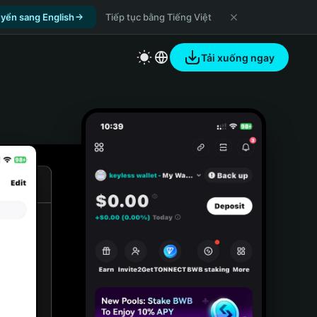
yển sang English
Tiếp tục bằng Tiếng Việt
Tải xuống ngay