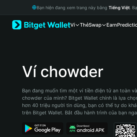
English
Bạn hiện đang xem trang này bằng
Tiếng Việt
. B
日本語
Tiếng Việt
Ví
Thẻ
Swap
Earn
Predicti
Русский
Español (Latinoamérica)
Türkçe
Italiano
Français
Deutsch
Ví chowder
简体中文
繁體中文
Português (Portugal)
Bạn đang muốn tìm một ví tiền điện tử an toàn và 
Bahasa Indonesia
chowder của mình? Bitget Wallet chính là lựa chọn 
ภาษาไทย
hơn 40 triệu người tin dùng, bạn có thể tự do kh
हिन्दी
trên Bitget Wallet. Bắt đầu hành trình của bạn nga
বাংলা
Español
Português (Brasil)
Español (Argentina)