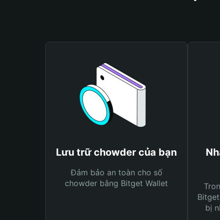
Lưu trữ chowder của bạn
Nh
Đảm bảo an toàn cho số
chowder bằng Bitget Wallet
Tro
Bitget
bị n