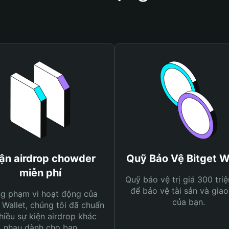
ận airdrop chowder
Quỹ Bảo Vệ Bitget W
miễn phí
Quỹ bảo vệ trị giá 300 tri
để bảo vệ tài sản và giao
ng phạm vi hoạt động của
của bạn.
 Wallet, chúng tôi đã chuẩn
hiều sự kiện airdrop khác
nhau dành cho bạn