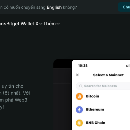
ạn có muốn chuyển sang
English
không?
Chu
ons
Bitget Wallet X
Thêm
uy tín cho 
tốt nhất. Với 
ám phá Web3 
y!