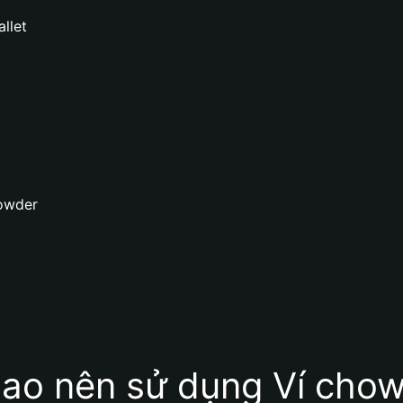
llet
howder
sao nên sử dụng Ví cho