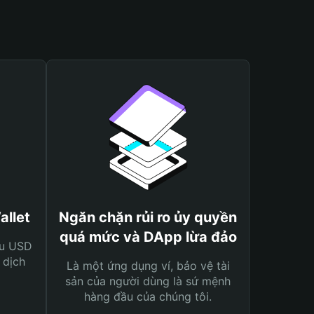
allet
Ngăn chặn rủi ro ủy quyền
quá mức và DApp lừa đảo
ệu USD
 dịch
Là một ứng dụng ví, bảo vệ tài
sản của người dùng là sứ mệnh
hàng đầu của chúng tôi.