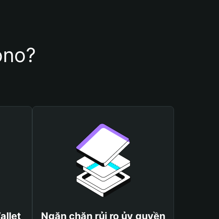
ono?
allet
Ngăn chặn rủi ro ủy quyền