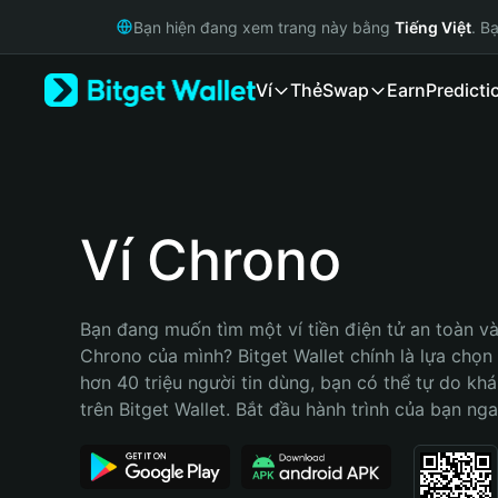
English
Bạn hiện đang xem trang này bằng
Tiếng Việt
. B
日本語
Tiếng Việt
Ví
Thẻ
Swap
Earn
Predicti
Русский
Español (Latinoamérica)
Türkçe
Italiano
Français
Deutsch
Ví Chrono
简体中文
繁體中文
Português (Portugal)
Bạn đang muốn tìm một ví tiền điện tử an toàn và 
Bahasa Indonesia
Chrono của mình? Bitget Wallet chính là lựa chọn t
ภาษาไทย
hơn 40 triệu người tin dùng, bạn có thể tự do kh
हिन्दी
trên Bitget Wallet. Bắt đầu hành trình của bạn nga
বাংলা
Español
Português (Brasil)
Español (Argentina)