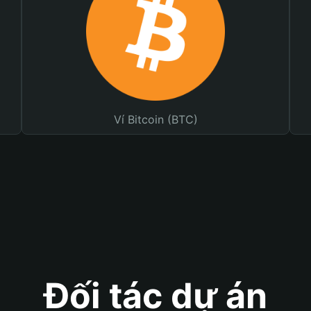
Ví Bitcoin (BTC)
Đối tác dự án