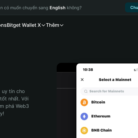
ạn có muốn chuyển sang
English
không?
Chu
ons
Bitget Wallet X
Thêm
uy tín cho 
ốt nhất. Với 
ám phá Web3 
y!