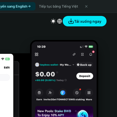
yển sang English
Tiếp tục bằng Tiếng Việt
Tải xuống ngay