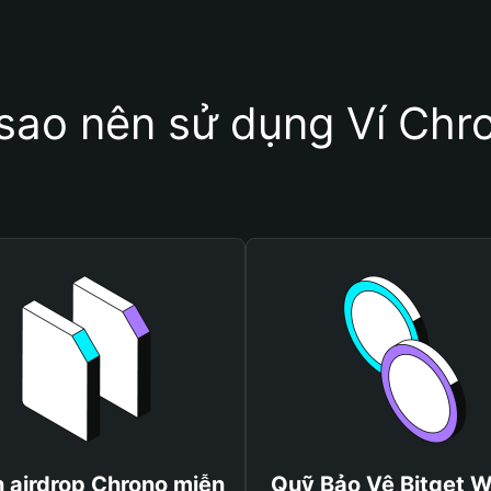
 sao nên sử dụng Ví Chr
 airdrop Chrono miễn
Quỹ Bảo Vệ Bitget W