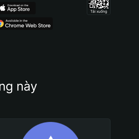
Tải xuống
ung này