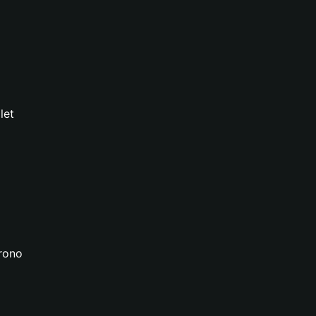
let
hrono