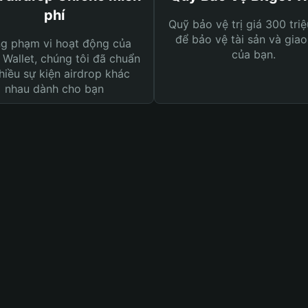
phí
Quỹ bảo vệ trị giá 300 tri
để bảo vệ tài sản và giao
ng phạm vi hoạt động của
của bạn.
 Wallet, chúng tôi đã chuẩn
hiều sự kiện airdrop khác
nhau dành cho bạn