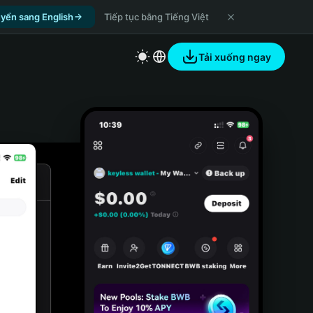
yển sang English
Tiếp tục bằng Tiếng Việt
Tải xuống ngay