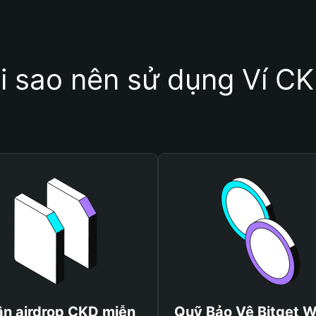
i sao nên sử dụng Ví C
n airdrop CKD miễn
Quỹ Bảo Vệ Bitget W