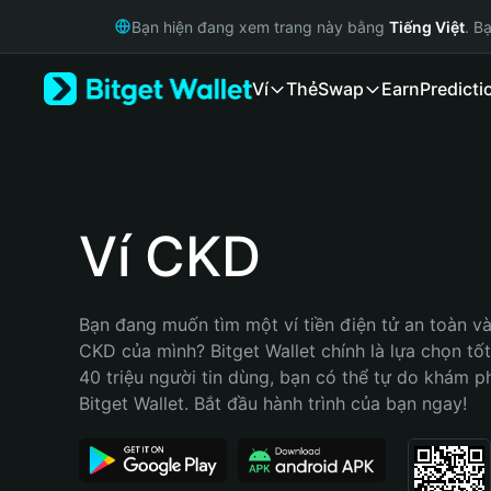
English
Bạn hiện đang xem trang này bằng
Tiếng Việt
. B
日本語
Tiếng Việt
Ví
Thẻ
Swap
Earn
Predicti
Русский
Español (Latinoamérica)
Türkçe
Italiano
Français
Deutsch
Ví CKD
简体中文
繁體中文
Português (Portugal)
Bạn đang muốn tìm một ví tiền điện tử an toàn và 
Bahasa Indonesia
CKD của mình? Bitget Wallet chính là lựa chọn tốt 
ภาษาไทย
40 triệu người tin dùng, bạn có thể tự do khám p
हिन्दी
Bitget Wallet. Bắt đầu hành trình của bạn ngay!
বাংলা
Español
Português (Brasil)
Español (Argentina)