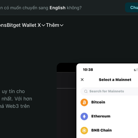
ạn có muốn chuyển sang
English
không?
Chu
ons
Bitget Wallet X
Thêm
uy tín cho 
nhất. Với hơn 
há Web3 trên 