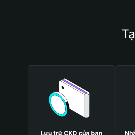
Tạ
Lưu trữ CKD của bạn
Nhậ