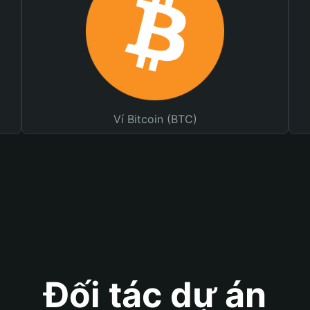
Ví Bitcoin (BTC)
Đối tác dự án