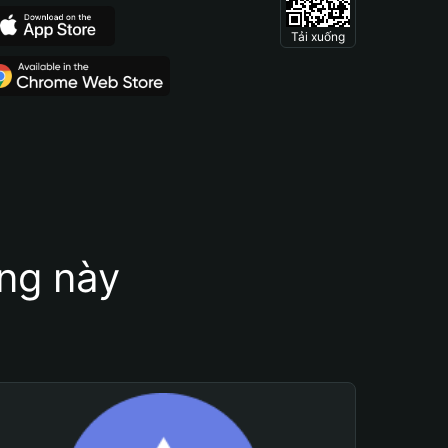
Tải xuống
ung này