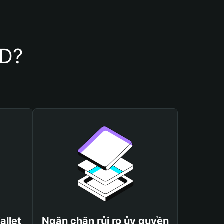
KD?
allet
Ngăn chặn rủi ro ủy quyền