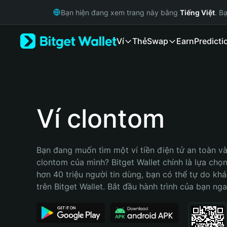
English
Bạn hiện đang xem trang này bằng
Tiếng Việt
. B
日本語
Tiếng Việt
Ví
Thẻ
Swap
Earn
Predicti
Русский
Español (Latinoamérica)
Türkçe
Italiano
Français
Deutsch
Ví clontom
简体中文
繁體中文
Português (Portugal)
Bạn đang muốn tìm một ví tiền điện tử an toàn và 
Bahasa Indonesia
clontom của mình? Bitget Wallet chính là lựa chọn 
ภาษาไทย
hơn 40 triệu người tin dùng, bạn có thể tự do kh
हिन्दी
trên Bitget Wallet. Bắt đầu hành trình của bạn nga
বাংলা
Español
Português (Brasil)
Español (Argentina)