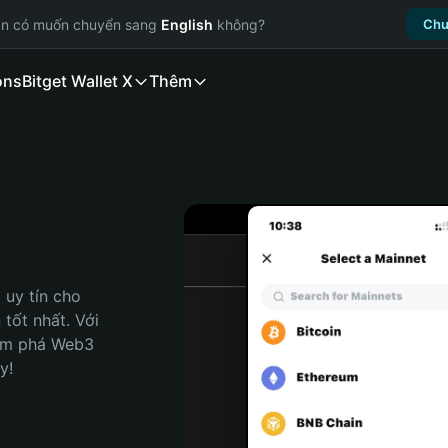
ạn có muốn chuyển sang
English
không?
Chu
ons
Bitget Wallet X
Thêm
uy tín cho 
tốt nhất. Với 
ám phá Web3 
y!