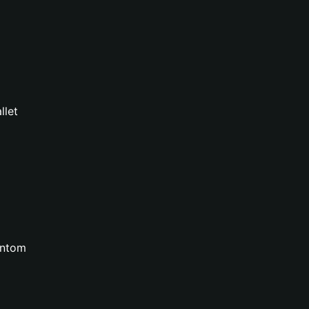
llet
ontom