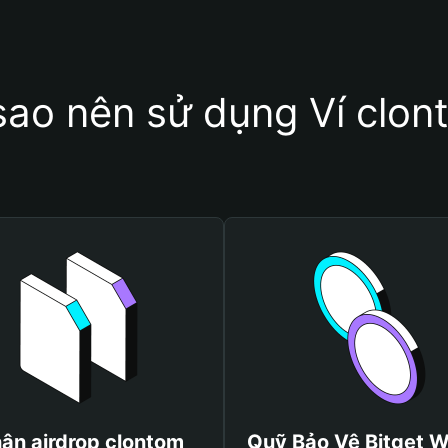
sao nên sử dụng Ví clo
ận airdrop clontom
Quỹ Bảo Vệ Bitget W