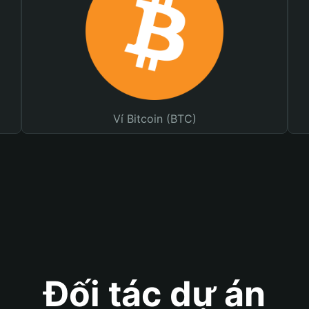
Ví Bitcoin (BTC)
Đối tác dự án