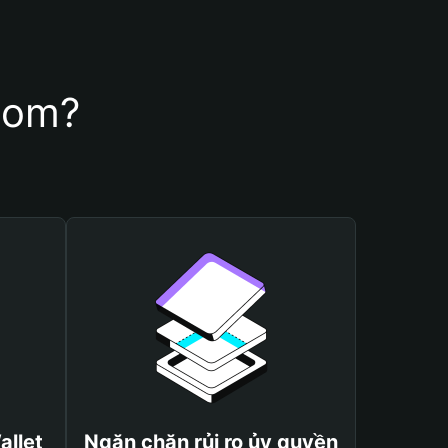
ntom?
allet
Ngăn chặn rủi ro ủy quyền