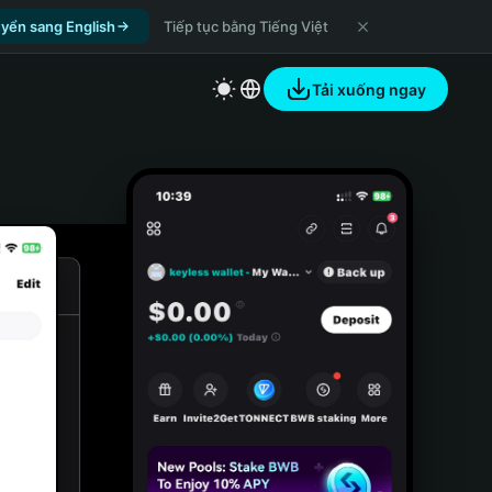
yển sang English
Tiếp tục bằng Tiếng Việt
Tải xuống ngay