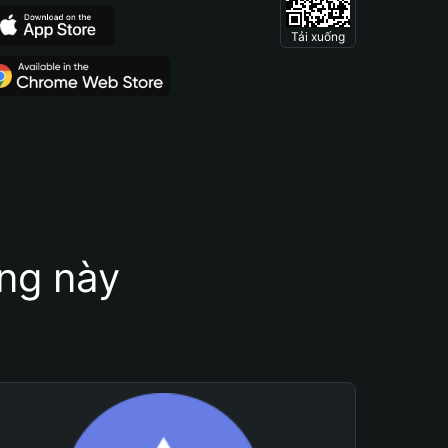
Tải xuống
ung này