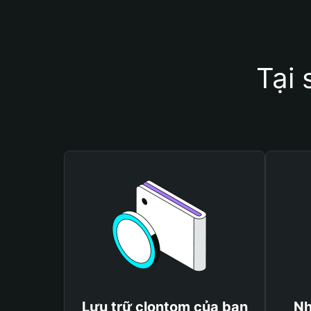
Tại 
Lưu trữ clontom của bạn
Nh