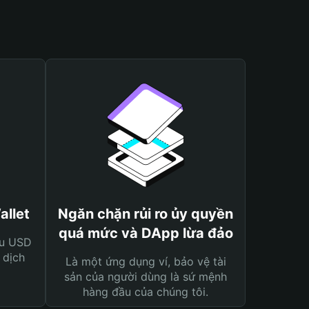
allet
Ngăn chặn rủi ro ủy quyền
quá mức và DApp lừa đảo
ệu USD
 dịch
Là một ứng dụng ví, bảo vệ tài
sản của người dùng là sứ mệnh
hàng đầu của chúng tôi.