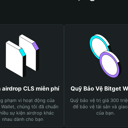
 airdrop CLS miễn phí
Quỹ Bảo Vệ Bitget W
ng phạm vi hoạt động của
Quỹ bảo vệ trị giá 300 tri
 Wallet, chúng tôi đã chuẩn
để bảo vệ tài sản và giao
hiều sự kiện airdrop khác
của bạn.
nhau dành cho bạn