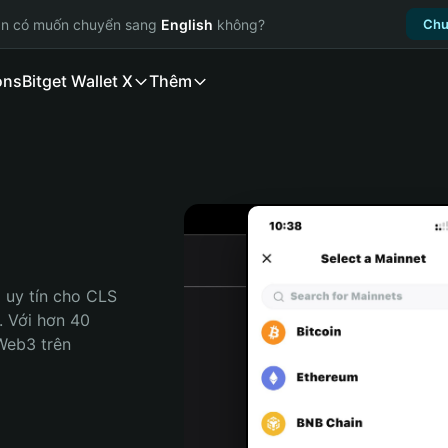
ạn có muốn chuyển sang
English
không?
Chu
ons
Bitget Wallet X
Thêm
 uy tín cho CLS 
. Với hơn 40 
Web3 trên 