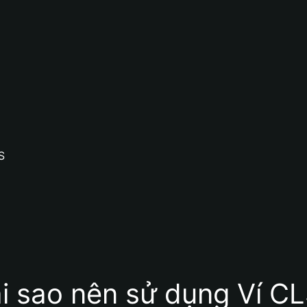
S
i sao nên sử dụng Ví C