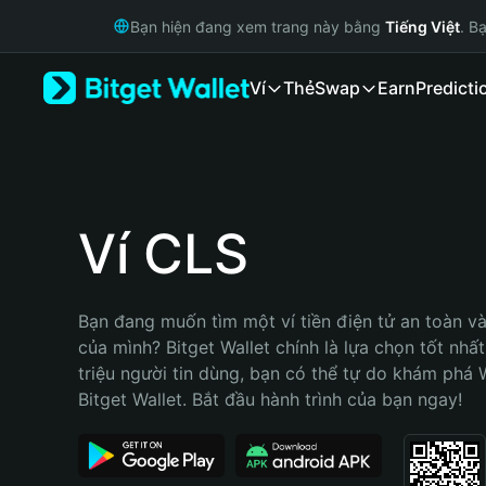
English
Bạn hiện đang xem trang này bằng
Tiếng Việt
. B
日本語
Tiếng Việt
Ví
Thẻ
Swap
Earn
Predicti
Русский
Español (Latinoamérica)
Türkçe
Italiano
Français
Deutsch
Ví CLS
简体中文
繁體中文
Português (Portugal)
Bạn đang muốn tìm một ví tiền điện tử an toàn và
Bahasa Indonesia
của mình? Bitget Wallet chính là lựa chọn tốt nhất
ภาษาไทย
triệu người tin dùng, bạn có thể tự do khám phá 
हिन्दी
Bitget Wallet. Bắt đầu hành trình của bạn ngay!
বাংলা
Español
Português (Brasil)
Español (Argentina)