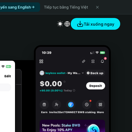
yển sang English
Tiếp tục bằng Tiếng Việt
Tải xuống ngay