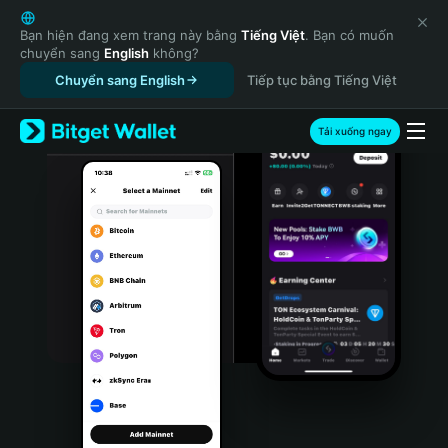
English
日本語
Bạn hiện đang xem trang này bằng
Tiếng Việt
. Bạn có muốn
chuyển sang
English
không?
Tiếng Việt
Chuyển sang English
Tiếp tục bằng Tiếng Việt
Русский
Español (Latinoamérica)
Türkçe
Tải xuống ngay
Italiano
Français
Deutsch
简体中文
繁體中文
Português (Portugal)
Bahasa Indonesia
ภาษาไทย
हिन्दी
বাংলা
Español
Português (Brasil)
Español (Argentina)