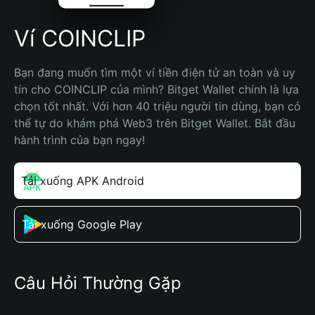
Ví COINCLIP
Bạn đang muốn tìm một ví tiền điện tử an toàn và uy 
tín cho COINCLIP của mình? Bitget Wallet chính là lựa 
chọn tốt nhất. Với hơn 40 triệu người tin dùng, bạn có 
thể tự do khám phá Web3 trên Bitget Wallet. Bắt đầu 
hành trình của bạn ngay!
Tải xuống APK Android
Tải xuống Google Play
Câu Hỏi Thường Gặp