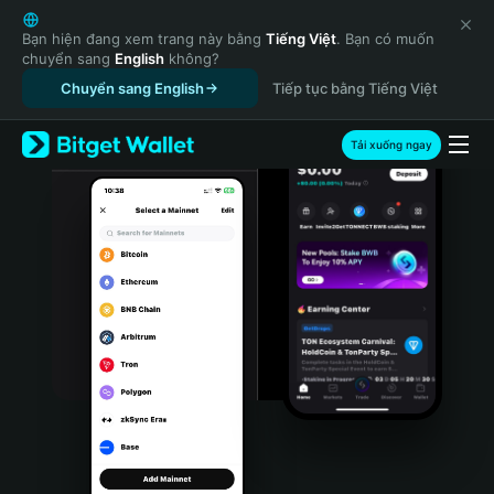
English
日本語
Bạn hiện đang xem trang này bằng
Tiếng Việt
. Bạn có muốn
chuyển sang
English
không?
Tiếng Việt
Chuyển sang English
Tiếp tục bằng Tiếng Việt
Русский
Español (Latinoamérica)
Türkçe
Tải xuống ngay
Italiano
Français
Deutsch
简体中文
繁體中文
Português (Portugal)
Bahasa Indonesia
ภาษาไทย
हिन्दी
বাংলা
Español
Português (Brasil)
Español (Argentina)