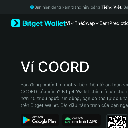
English
Bạn hiện đang xem trang này bằng
Tiếng Việt
. B
日本語
Tiếng Việt
Ví
Thẻ
Swap
Earn
Predicti
Русский
Español (Latinoamérica)
Türkçe
Italiano
Français
Deutsch
Ví COORD
简体中文
繁體中文
Português (Portugal)
Bạn đang muốn tìm một ví tiền điện tử an toàn và 
Bahasa Indonesia
COORD của mình? Bitget Wallet chính là lựa chọn t
ภาษาไทย
hơn 40 triệu người tin dùng, bạn có thể tự do kh
हिन्दी
trên Bitget Wallet. Bắt đầu hành trình của bạn nga
বাংলা
Español
Português (Brasil)
Español (Argentina)