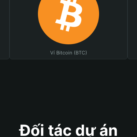
Ví Bitcoin (BTC)
Đối tác dự án