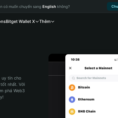
ạn có muốn chuyển sang
English
không?
Chu
ons
Bitget Wallet X
Thêm
uy tín cho 
ốt nhất. Với 
ám phá Web3 
y!