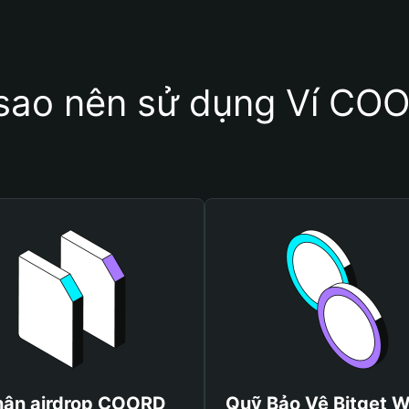
 sao nên sử dụng Ví CO
ận airdrop COORD
Quỹ Bảo Vệ Bitget W