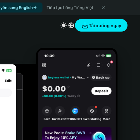
yển sang English
Tiếp tục bằng Tiếng Việt
Tải xuống ngay