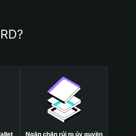
ORD?
allet
Ngăn chặn rủi ro ủy quyền