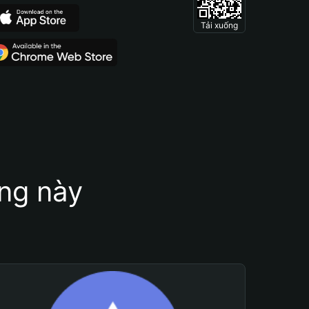
Tải xuống
ung này