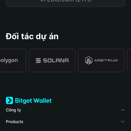
Đối tác dự án
Công ty
Về Bitget Wallet
Products