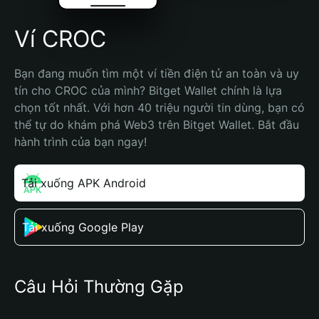
Ví CROC
Bạn đang muốn tìm một ví tiền điện tử an toàn và uy 
tín cho CROC của mình? Bitget Wallet chính là lựa 
chọn tốt nhất. Với hơn 40 triệu người tin dùng, bạn có 
thể tự do khám phá Web3 trên Bitget Wallet. Bắt đầu 
hành trình của bạn ngay!
Tải xuống APK Android
Tải xuống Google Play
Câu Hỏi Thường Gặp