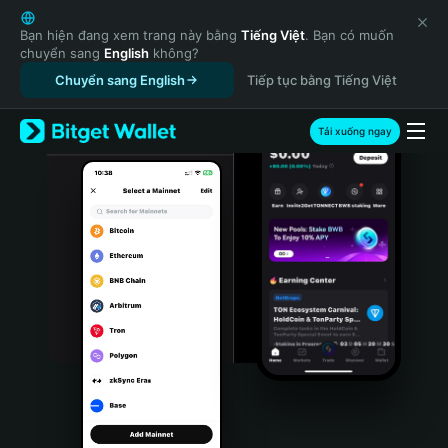
English
日本語
Bạn hiện đang xem trang này bằng
Tiếng Việt
. Bạn có muốn
chuyển sang
English
không?
Tiếng Việt
Chuyển sang English
Tiếp tục bằng Tiếng Việt
Русский
Español (Latinoamérica)
Türkçe
Tải xuống ngay
Italiano
Français
Deutsch
简体中文
繁體中文
Português (Portugal)
Bahasa Indonesia
ภาษาไทย
हिन्दी
বাংলা
Español
Português (Brasil)
Español (Argentina)