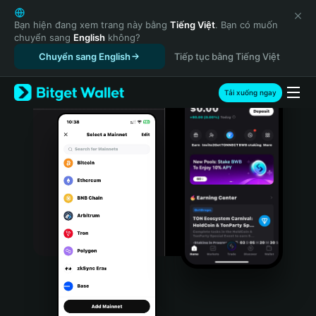
English
日本語
Bạn hiện đang xem trang này bằng
Tiếng Việt
. Bạn có muốn
chuyển sang
English
không?
Tiếng Việt
Chuyển sang English
Tiếp tục bằng Tiếng Việt
Русский
Español (Latinoamérica)
Türkçe
Tải xuống ngay
Italiano
Français
Deutsch
简体中文
繁體中文
Português (Portugal)
Bahasa Indonesia
ภาษาไทย
हिन्दी
বাংলা
Español
Português (Brasil)
Español (Argentina)