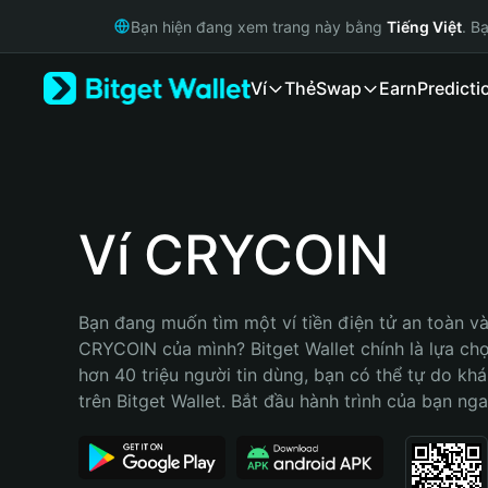
English
Bạn hiện đang xem trang này bằng
Tiếng Việt
. B
日本語
Tiếng Việt
Ví
Thẻ
Swap
Earn
Predicti
Русский
Español (Latinoamérica)
Türkçe
Italiano
Français
Deutsch
Ví CRYCOIN
简体中文
繁體中文
Português (Portugal)
Bạn đang muốn tìm một ví tiền điện tử an toàn và 
Bahasa Indonesia
CRYCOIN của mình? Bitget Wallet chính là lựa chọn
ภาษาไทย
hơn 40 triệu người tin dùng, bạn có thể tự do kh
हिन्दी
trên Bitget Wallet. Bắt đầu hành trình của bạn nga
বাংলা
Español
Português (Brasil)
Español (Argentina)