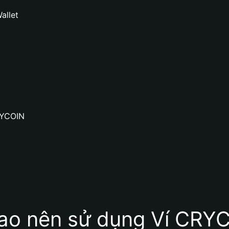
allet
RYCOIN
sao nên sử dụng Ví CRY