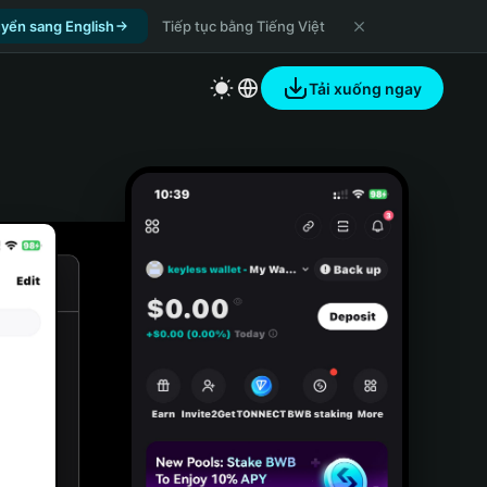
yển sang English
Tiếp tục bằng Tiếng Việt
Tải xuống ngay