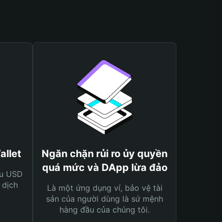
allet
Ngăn chặn rủi ro ủy quyền
quá mức và DApp lừa đảo
ệu USD
 dịch
Là một ứng dụng ví, bảo vệ tài
sản của người dùng là sứ mệnh
hàng đầu của chúng tôi.