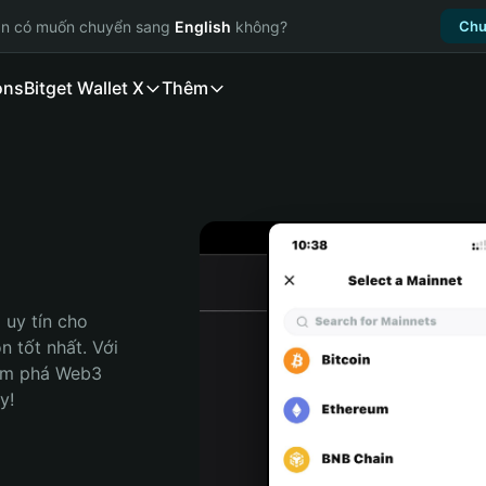
ạn có muốn chuyển sang
English
không?
Chu
ons
Bitget Wallet X
Thêm
uy tín cho 
 tốt nhất. Với 
ám phá Web3 
y!