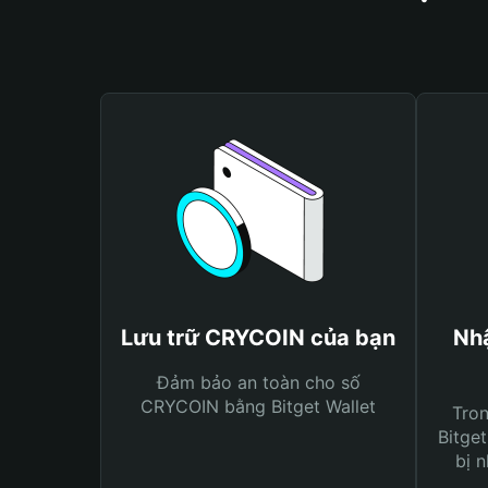
Lưu trữ CRYCOIN của bạn
Nh
Đảm bảo an toàn cho số
CRYCOIN bằng Bitget Wallet
Tro
Bitget
bị n