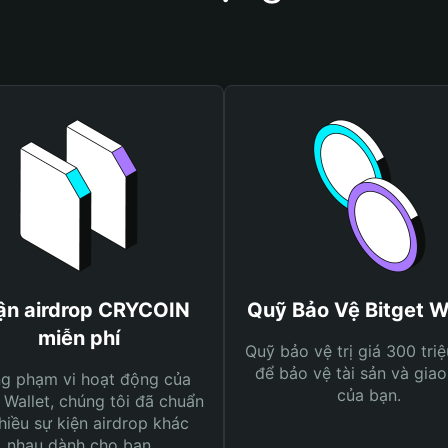
ận airdrop CRYCOIN
Quỹ Bảo Vệ Bitget W
miễn phí
Quỹ bảo vệ trị giá 300 tri
để bảo vệ tài sản và giao
ng phạm vi hoạt động của
của bạn.
 Wallet, chúng tôi đã chuẩn
hiều sự kiện airdrop khác
nhau dành cho bạn