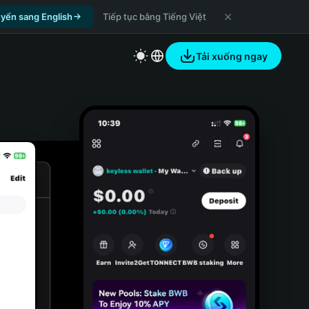
yển sang English
Tiếp tục bằng Tiếng Việt
Tải xuống ngay