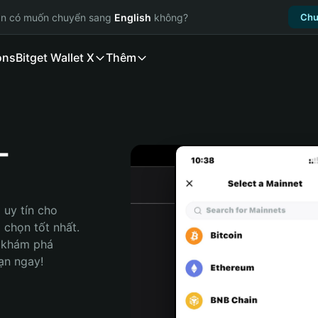
ạn có muốn chuyển sang
English
không?
Chu
ons
Bitget Wallet X
Thêm
T
uy tín cho 
chọn tốt nhất. 
 khám phá 
ạn ngay!