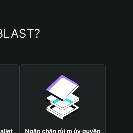
TBLAST?
allet
Ngăn chặn rủi ro ủy quyền