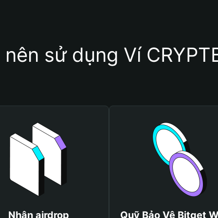
o nên sử dụng Ví CRYP
Nhận airdrop
Quỹ Bảo Vệ Bitget W