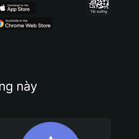
Tải xuống
ung này