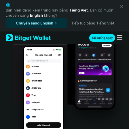
English
日本語
Bạn hiện đang xem trang này bằng
Tiếng Việt
. Bạn có muốn
chuyển sang
English
không?
Tiếng Việt
Chuyển sang English
Tiếp tục bằng Tiếng Việt
Русский
Español (Latinoamérica)
Türkçe
Tải xuống ngay
Italiano
Français
Deutsch
简体中文
繁體中文
Português (Portugal)
Bahasa Indonesia
ภาษาไทย
हिन्दी
বাংলা
Español
Português (Brasil)
Español (Argentina)