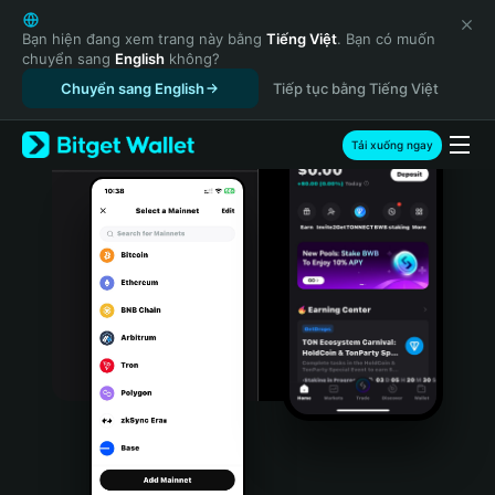
English
日本語
Bạn hiện đang xem trang này bằng
Tiếng Việt
. Bạn có muốn
chuyển sang
English
không?
Tiếng Việt
Chuyển sang English
Tiếp tục bằng Tiếng Việt
Русский
Español (Latinoamérica)
Türkçe
Tải xuống ngay
Italiano
Français
Deutsch
简体中文
繁體中文
Português (Portugal)
Bahasa Indonesia
ภาษาไทย
हिन्दी
বাংলা
Español
Português (Brasil)
Español (Argentina)