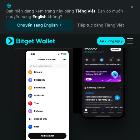
English
日本語
Bạn hiện đang xem trang này bằng
Tiếng Việt
. Bạn có muốn
chuyển sang
English
không?
Tiếng Việt
Chuyển sang English
Tiếp tục bằng Tiếng Việt
Русский
Español (Latinoamérica)
Türkçe
Tải xuống ngay
Italiano
Français
Deutsch
简体中文
繁體中文
Português (Portugal)
Bahasa Indonesia
ภาษาไทย
हिन्दी
বাংলা
Español
Português (Brasil)
Español (Argentina)