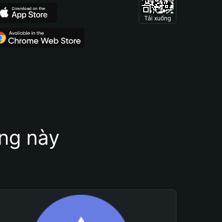
Tải xuống
ung này