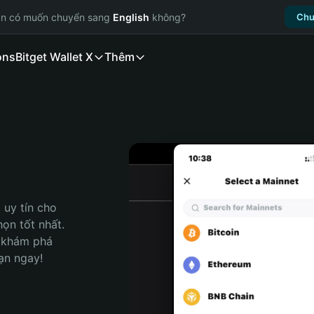
ạn có muốn chuyển sang
English
không?
Chu
ons
Bitget Wallet X
Thêm
uy tín cho 
ọn tốt nhất. 
 khám phá 
ạn ngay!