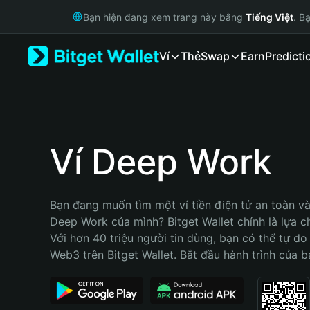
English
Bạn hiện đang xem trang này bằng
Tiếng Việt
. B
日本語
Tiếng Việt
Ví
Thẻ
Swap
Earn
Predicti
Русский
Español (Latinoamérica)
Türkçe
Italiano
Français
Deutsch
Ví Deep Work
简体中文
繁體中文
Português (Portugal)
Bạn đang muốn tìm một ví tiền điện tử an toàn và 
Bahasa Indonesia
Deep Work của mình? Bitget Wallet chính là lựa ch
ภาษาไทย
Với hơn 40 triệu người tin dùng, bạn có thể tự do
हिन्दी
Web3 trên Bitget Wallet. Bắt đầu hành trình của b
বাংলা
Español
Português (Brasil)
Español (Argentina)