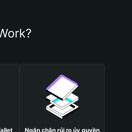
 Work?
allet
Ngăn chặn rủi ro ủy quyền