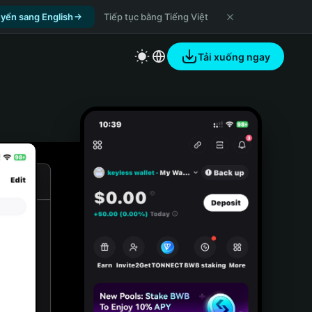
yển sang English
Tiếp tục bằng Tiếng Việt
Tải xuống ngay