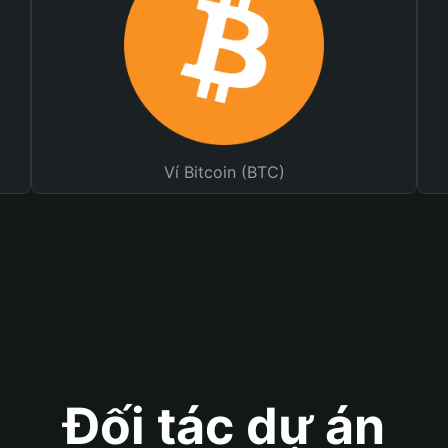
Ví Bitcoin (BTC)
Đối tác dự án