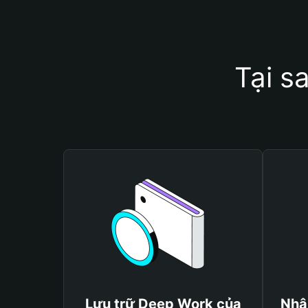
Tại s
Lưu trữ Deep Work của
Nhậ