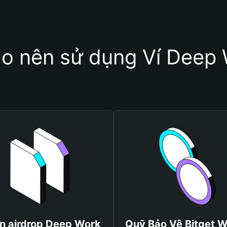
ao nên sử dụng Ví Deep
n airdrop Deep Work
Quỹ Bảo Vệ Bitget W