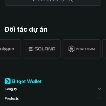
Đối tác dự án
Công ty
Về Bitget Wallet
Products