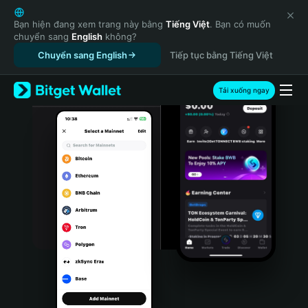
English
日本語
Bạn hiện đang xem trang này bằng
Tiếng Việt
. Bạn có muốn
chuyển sang
English
không?
Tiếng Việt
Chuyển sang English
Tiếp tục bằng Tiếng Việt
Русский
Español (Latinoamérica)
Türkçe
Tải xuống ngay
Italiano
Français
Deutsch
简体中文
繁體中文
Português (Portugal)
Bahasa Indonesia
ภาษาไทย
हिन्दी
বাংলা
Español
Português (Brasil)
Español (Argentina)