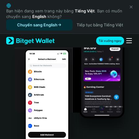
English
日本語
Bạn hiện đang xem trang này bằng
Tiếng Việt
. Bạn có muốn
chuyển sang
English
không?
Tiếng Việt
Chuyển sang English
Tiếp tục bằng Tiếng Việt
Русский
Español (Latinoamérica)
Türkçe
Tải xuống ngay
Italiano
Français
Deutsch
简体中文
繁體中文
Português (Portugal)
Bahasa Indonesia
ภาษาไทย
हिन्दी
বাংলা
Español
Português (Brasil)
Español (Argentina)