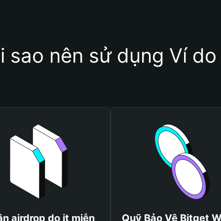
i sao nên sử dụng Ví do 
n airdrop do it miễn
Quỹ Bảo Vệ Bitget W