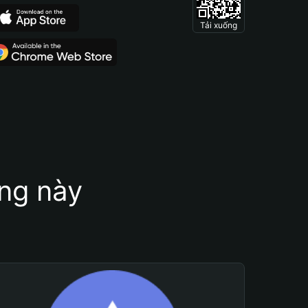
Tải xuống
ung này