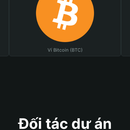
Ví Bitcoin (BTC)
Đối tác dự án