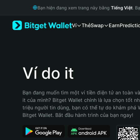
English
Bạn hiện đang xem trang này bằng
Tiếng Việt
. B
日本語
Tiếng Việt
Ví
Thẻ
Swap
Earn
Predicti
Русский
Español (Latinoamérica)
Türkçe
Italiano
Français
Deutsch
Ví do it
简体中文
繁體中文
Português (Portugal)
Bạn đang muốn tìm một ví tiền điện tử an toàn và 
Bahasa Indonesia
it của mình? Bitget Wallet chính là lựa chọn tốt nh
ภาษาไทย
triệu người tin dùng, bạn có thể tự do khám phá 
हिन्दी
Bitget Wallet. Bắt đầu hành trình của bạn ngay!
বাংলা
Español
Português (Brasil)
Español (Argentina)