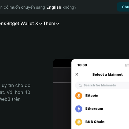
ạn có muốn chuyển sang
English
không?
Chu
ons
Bitget Wallet X
Thêm
uy tín cho do 
ất. Với hơn 40 
Web3 trên 