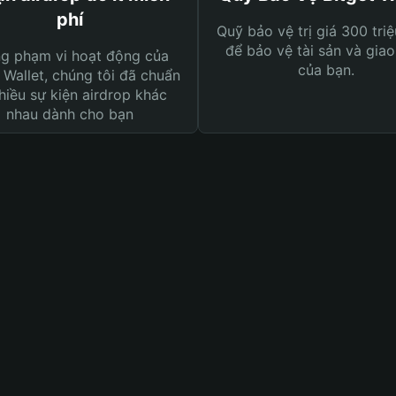
phí
Quỹ bảo vệ trị giá 300 tri
để bảo vệ tài sản và giao
ng phạm vi hoạt động của
của bạn.
 Wallet, chúng tôi đã chuẩn
hiều sự kiện airdrop khác
nhau dành cho bạn