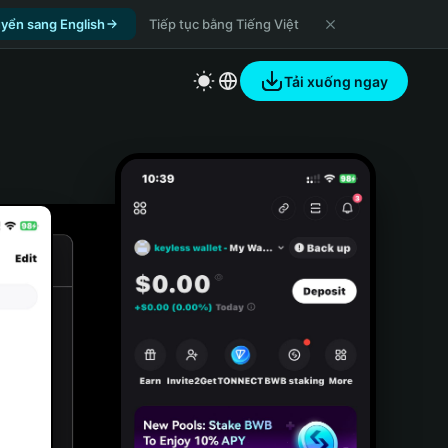
yển sang English
Tiếp tục bằng Tiếng Việt
Tải xuống ngay