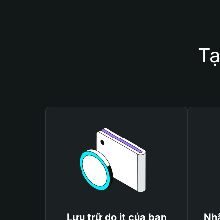
Tạ
Lưu trữ do it của bạn
Nhậ