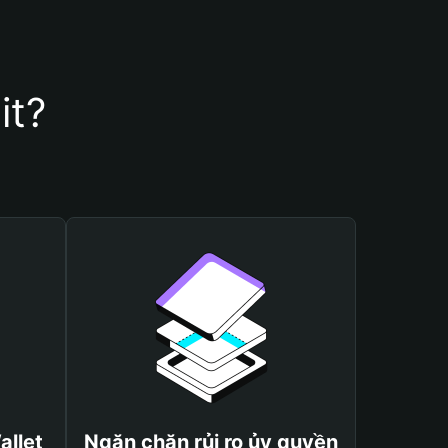
it?
allet
Ngăn chặn rủi ro ủy quyền